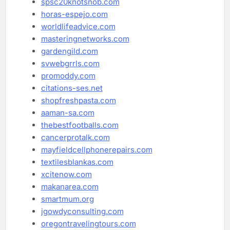
spsc20knotsnob.com
horas-espejo.com
worldlifeadvice.com
masteringnetworks.com
gardengild.com
svwebgrrls.com
promoddy.com
citations-ses.net
shopfreshpasta.com
aaman-sa.com
thebestfootballs.com
cancerprotalk.com
mayfieldcellphonerepairs.com
textilesblankas.com
xcitenow.com
makanarea.com
smartmum.org
jgowdyconsulting.com
oregontravelingtours.com