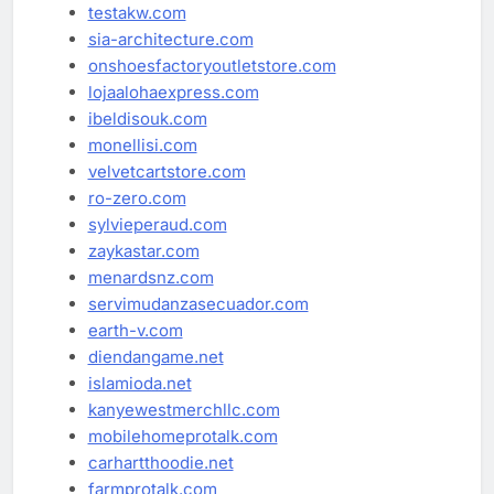
testakw.com
sia-architecture.com
onshoesfactoryoutletstore.com
lojaalohaexpress.com
ibeldisouk.com
monellisi.com
velvetcartstore.com
ro-zero.com
sylvieperaud.com
zaykastar.com
menardsnz.com
servimudanzasecuador.com
earth-v.com
diendangame.net
islamioda.net
kanyewestmerchllc.com
mobilehomeprotalk.com
carhartthoodie.net
farmprotalk.com