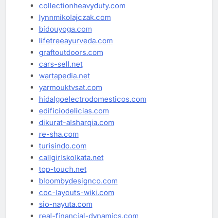
collectionheavyduty.com
lynnmikolajczak.com
bidouyoga.com
lifetreeayurveda.com
graftoutdoors.com
cars-sell.net
wartapedia.net
yarmouktvsat.com
hidalgoelectrodomesticos.com
edificiodelicias.com
dikurat-alsharqia.com
re-sha.com
turisindo.com
callgirlskolkata.net
top-touch.net
bloombydesignco.com
coc-layouts-wiki.com
sio-nayuta.com
real-financial-dynamics.com