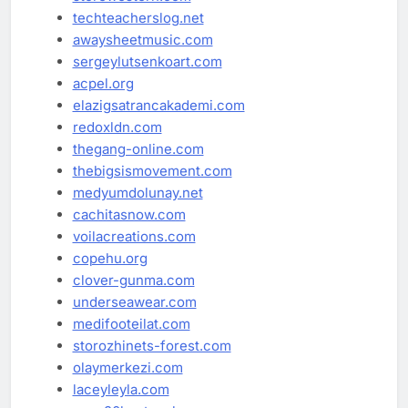
techteacherslog.net
awaysheetmusic.com
sergeylutsenkoart.com
acpel.org
elazigsatrancakademi.com
redoxldn.com
thegang-online.com
thebigsismovement.com
medyumdolunay.net
cachitasnow.com
voilacreations.com
copehu.org
clover-gunma.com
underseawear.com
medifooteilat.com
storozhinets-forest.com
olaymerkezi.com
laceyleyla.com