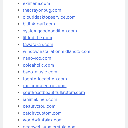
ekimena.com
thecrayonbug.com
clouddesktopservice.com
bitlink-defi.com
systemgoodcondition.com
littledittle.com
tawara-an.com
windowinstallationmidlandtx.com
nano-loo.com
poleaholic.com
baco-music.com
toepferlaedchen.com
radioencuentros.com
southeastbeautifulkratom.com
janimakinen.com
beautyclou.com
catchycustom.com
worldwithfalak.com
deepwellsubmersible.com