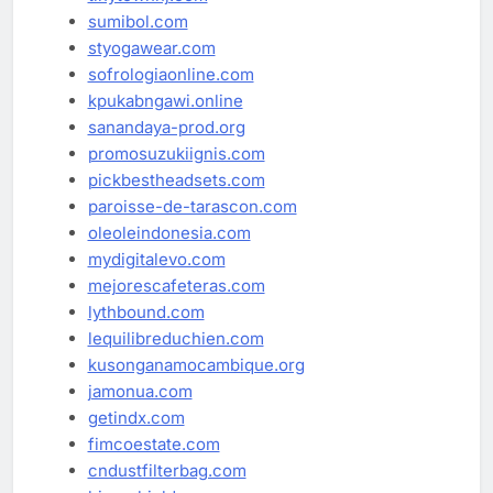
sumibol.com
styogawear.com
sofrologiaonline.com
kpukabngawi.online
sanandaya-prod.org
promosuzukiignis.com
pickbestheadsets.com
paroisse-de-tarascon.com
oleoleindonesia.com
mydigitalevo.com
mejorescafeteras.com
lythbound.com
lequilibreduchien.com
kusonganamocambique.org
jamonua.com
getindx.com
fimcoestate.com
cndustfilterbag.com