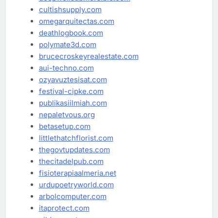
cultishsupply.com
omegarquitectas.com
deathlogbook.com
polymate3d.com
brucecroskeyrealestate.com
aui-techno.com
ozyavuztesisat.com
festival-cipke.com
publikasiilmiah.com
nepaletvous.org
betasetup.com
littlethatchflorist.com
thegovtupdates.com
thecitadelpub.com
fisioterapiaalmeria.net
urdupoetryworld.com
arbolcomputer.com
itaprotect.com