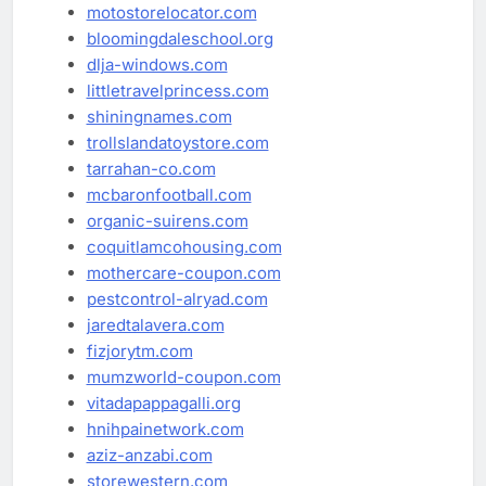
motostorelocator.com
bloomingdaleschool.org
dlja-windows.com
littletravelprincess.com
shiningnames.com
trollslandatoystore.com
tarrahan-co.com
mcbaronfootball.com
organic-suirens.com
coquitlamcohousing.com
mothercare-coupon.com
pestcontrol-alryad.com
jaredtalavera.com
fizjorytm.com
mumzworld-coupon.com
vitadapappagalli.org
hnihpainetwork.com
aziz-anzabi.com
storewestern.com