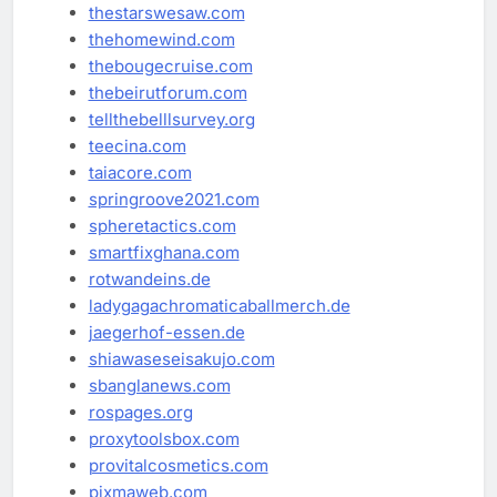
thestarswesaw.com
thehomewind.com
thebougecruise.com
thebeirutforum.com
tellthebelllsurvey.org
teecina.com
taiacore.com
springroove2021.com
spheretactics.com
smartfixghana.com
rotwandeins.de
ladygagachromaticaballmerch.de
jaegerhof-essen.de
shiawaseseisakujo.com
sbanglanews.com
rospages.org
proxytoolsbox.com
provitalcosmetics.com
pixmaweb.com