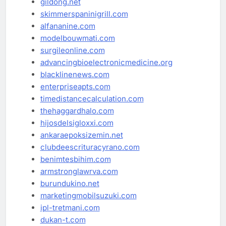
gildong.net
skimmerspaninigrill.com
alfananine.com
modelbouwmati.com
surgileonline.com
advancingbioelectronicmedicine.org
blacklinenews.com
enterpriseapts.com
timedistancecalculation.com
thehaggardhalo.com
hijosdelsigloxxi.com
ankaraepoksizemin.net
clubdeescrituracyrano.com
benimtesbihim.com
armstronglawrva.com
burundukino.net
marketingmobilsuzuki.com
ipl-tretmani.com
dukan-t.com