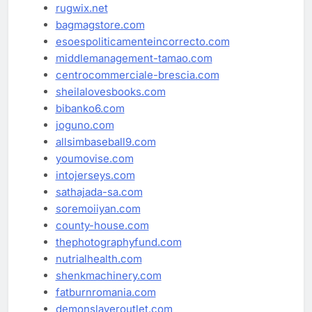
rugwix.net
bagmagstore.com
esoespoliticamenteincorrecto.com
middlemanagement-tamao.com
centrocommerciale-brescia.com
sheilalovesbooks.com
bibanko6.com
joguno.com
allsimbaseball9.com
youmovise.com
intojerseys.com
sathajada-sa.com
soremoiiyan.com
county-house.com
thephotographyfund.com
nutrialhealth.com
shenkmachinery.com
fatburnromania.com
demonslayeroutlet.com