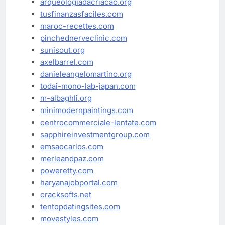
arqueologiadacriacao.org
tusfinanzasfaciles.com
maroc-recettes.com
pinchednerveclinic.com
sunisout.org
axelbarrel.com
danieleangelomartino.org
todai-mono-lab-japan.com
m-albaghli.org
minimodernpaintings.com
centrocommerciale-lentate.com
sapphireinvestmentgroup.com
emsaocarlos.com
merleandpaz.com
poweretty.com
haryanajobportal.com
cracksofts.net
tentopdatingsites.com
movestyles.com