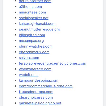
hoursinformer.com
a2theme.com
miniontees.com
socialspeaker.net
katsuragi-hanabi.com
peanutmutterrescue.org
bjjinspired.com
mexampac.org
idunn-watches.com
chezanimaux.com
salvetx.com
terapiabrevecentradaensoluciones.com
whenwhereco.com
wcdoit.com
kampouridespoina.com
centrocommerciale-airone.com
frutasdeeuropa.com
clearchoiceres.com
gabinete-psicologico.net