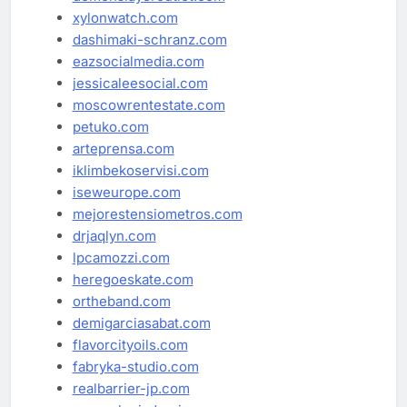
xylonwatch.com
dashimaki-schranz.com
eazsocialmedia.com
jessicaleesocial.com
moscowrentestate.com
petuko.com
arteprensa.com
iklimbekoservisi.com
iseweurope.com
mejorestensiometros.com
drjaqlyn.com
lpcamozzi.com
heregoeskate.com
ortheband.com
demigarciasabat.com
flavorcityoils.com
fabryka-studio.com
realbarrier-jp.com