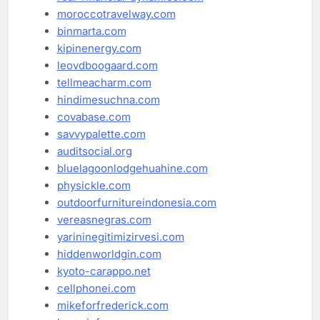
moroccotravelway.com
binmarta.com
kipinenergy.com
leovdboogaard.com
tellmeacharm.com
hindimesuchna.com
covabase.com
savvypalette.com
auditsocial.org
bluelagoonlodgehuahine.com
physickle.com
outdoorfurnitureindonesia.com
vereasnegras.com
yarininegitimizirvesi.com
hiddenworldgin.com
kyoto-carappo.net
cellphonei.com
mikeforfrederick.com