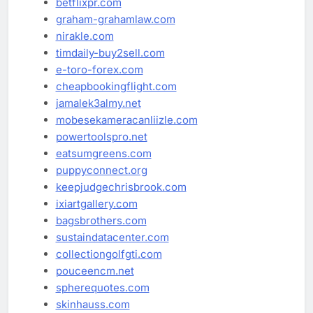
betflixpr.com
graham-grahamlaw.com
nirakle.com
timdaily-buy2sell.com
e-toro-forex.com
cheapbookingflight.com
jamalek3almy.net
mobesekameracanliizle.com
powertoolspro.net
eatsumgreens.com
puppyconnect.org
keepjudgechrisbrook.com
ixiartgallery.com
bagsbrothers.com
sustaindatacenter.com
collectiongolfgti.com
pouceencm.net
spherequotes.com
skinhauss.com