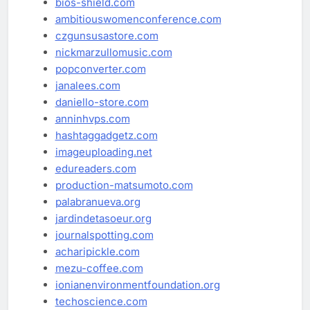
bios-shield.com
ambitiouswomenconference.com
czgunsusastore.com
nickmarzullomusic.com
popconverter.com
janalees.com
daniello-store.com
anninhvps.com
hashtaggadgetz.com
imageuploading.net
edureaders.com
production-matsumoto.com
palabranueva.org
jardindetasoeur.org
journalspotting.com
acharipickle.com
mezu-coffee.com
ionianenvironmentfoundation.org
techoscience.com