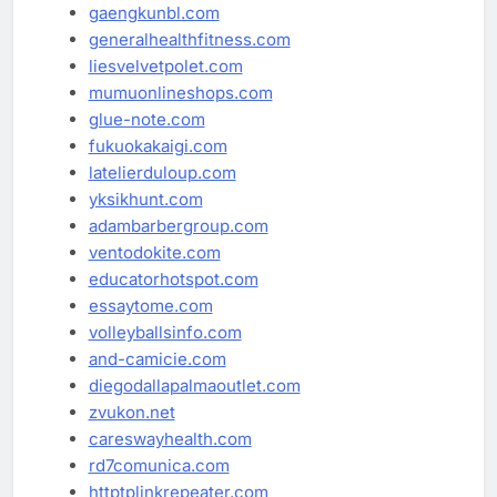
gaengkunbl.com
generalhealthfitness.com
liesvelvetpolet.com
mumuonlineshops.com
glue-note.com
fukuokakaigi.com
latelierduloup.com
yksikhunt.com
adambarbergroup.com
ventodokite.com
educatorhotspot.com
essaytome.com
volleyballsinfo.com
and-camicie.com
diegodallapalmaoutlet.com
zvukon.net
careswayhealth.com
rd7comunica.com
httptplinkrepeater.com