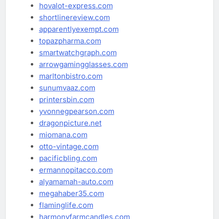
hovalot-express.com
shortlinereview.com
apparentlyexempt.com
topazpharma.com
smartwatchgraph.com
arrowgamingglasses.com
marltonbistro.com
sunumvaaz.com
printersbin.com
yvonnegpearson.com
dragonpicture.net
miomana.com
otto-vintage.com
pacificbling.com
ermannopitacco.com
alyamamah-auto.com
megahaber35.com
flaminglife.com
harmonyfarmcandles.com