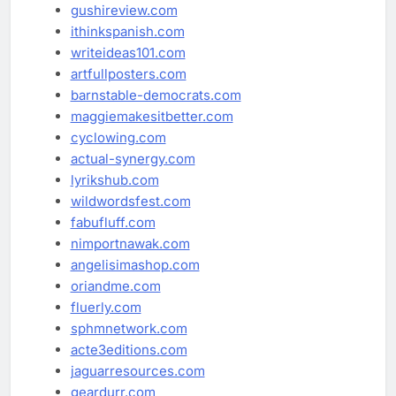
gushireview.com
ithinkspanish.com
writeideas101.com
artfullposters.com
barnstable-democrats.com
maggiemakesitbetter.com
cyclowing.com
actual-synergy.com
lyrikshub.com
wildwordsfest.com
fabufluff.com
nimportnawak.com
angelisimashop.com
oriandme.com
fluerly.com
sphmnetwork.com
acte3editions.com
jaguarresources.com
geardurr.com