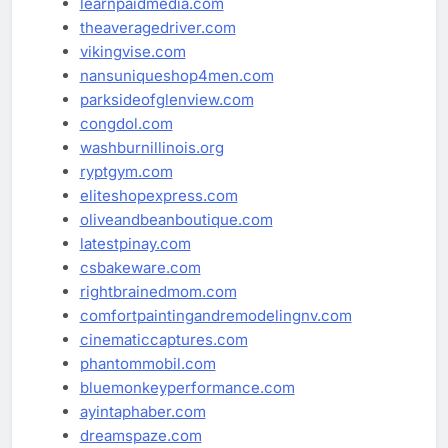
learnpaidmedia.com
theaveragedriver.com
vikingvise.com
nansuniqueshop4men.com
parksideofglenview.com
congdol.com
washburnillinois.org
ryptgym.com
eliteshopexpress.com
oliveandbeanboutique.com
latestpinay.com
csbakeware.com
rightbrainedmom.com
comfortpaintingandremodelingnv.com
cinematiccaptures.com
phantommobil.com
bluemonkeyperformance.com
ayintaphaber.com
dreamspaze.com