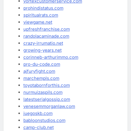
vortexcustomerservice.com
prohindistatus.com
spiritualrats.com
viewgame.net
upfreshfranchise.com
randolacaminade.com
crazy-irrumatio.net
growing-years.net
corinneb-arthurimmo.com
pro-du-code.com
ajfuryfight.com
marchempls.com
toyotabornforthis.com
nurmuizaspils.com
latestserialgossip.com
venesemmorganlaw.com
juegoskb.com
babloonstudios.com
camp-club.net