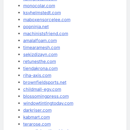
monocolar.com
ksvhelmstedt.com
maboxensorcelee.com
popninja.net
machinistsfriend.com
amalalfoam.com
timearamesh.com
sekizdizayn.com
retunesthe.com
tiendakrona.com
riha-axis.com
brownfieldsports.net
childmall-egy.com
blossomingpress.com
windowtintingtoday.com
darkriser.com
kabmart.com
terarose.com