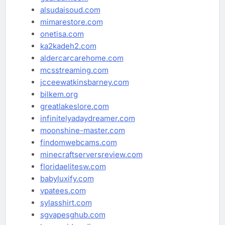
alsudaisoud.com
mimarestore.com
onetisa.com
ka2kadeh2.com
aldercarcarehome.com
mcsstreaming.com
jcceewatkinsbarney.com
bilkem.org
greatlakeslore.com
infinitelyadaydreamer.com
moonshine-master.com
findomwebcams.com
minecraftserversreview.com
floridaelitesw.com
babyluxify.com
vpatees.com
sylasshirt.com
sgvapesghub.com