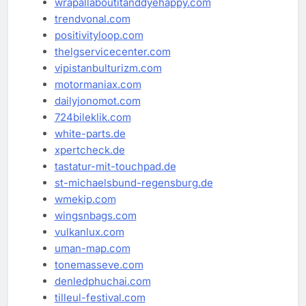
wrapallaboutitanddyehappy.com
trendvonal.com
positivityloop.com
thelgservicecenter.com
vipistanbulturizm.com
motormaniax.com
dailyjonomot.com
724bileklik.com
white-parts.de
xpertcheck.de
tastatur-mit-touchpad.de
st-michaelsbund-regensburg.de
wmekip.com
wingsnbags.com
vulkanlux.com
uman-map.com
tonemasseve.com
denledphuchai.com
tilleul-festival.com