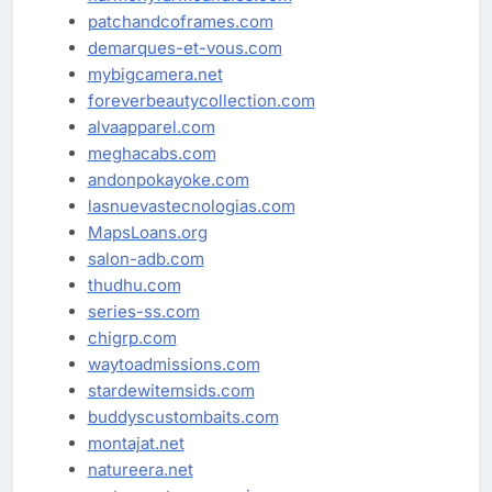
patchandcoframes.com
demarques-et-vous.com
mybigcamera.net
foreverbeautycollection.com
alvaapparel.com
meghacabs.com
andonpokayoke.com
lasnuevastecnologias.com
MapsLoans.org
salon-adb.com
thudhu.com
series-ss.com
chigrp.com
waytoadmissions.com
stardewitemsids.com
buddyscustombaits.com
montajat.net
natureera.net