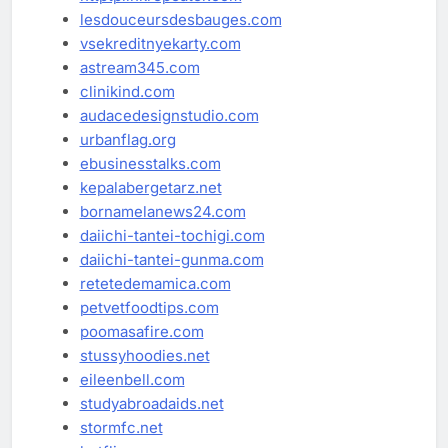
lesdouceursdesbauges.com
vsekreditnyekarty.com
astream345.com
clinikind.com
audacedesignstudio.com
urbanflag.org
ebusinesstalks.com
kepalabergetarz.net
bornamelanews24.com
daiichi-tantei-tochigi.com
daiichi-tantei-gunma.com
retetedemamica.com
petvetfoodtips.com
poomasafire.com
stussyhoodies.net
eileenbell.com
studyabroadaids.net
stormfc.net