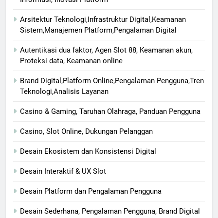
Arsitektur Teknologi,Infrastruktur Digital,Keamanan
Sistem,Manajemen Platform,Pengalaman Digital
Autentikasi dua faktor, Agen Slot 88, Keamanan akun,
Proteksi data, Keamanan online
Brand Digital,Platform Online,Pengalaman Pengguna,Tren
Teknologi,Analisis Layanan
Casino & Gaming, Taruhan Olahraga, Panduan Pengguna
Casino, Slot Online, Dukungan Pelanggan
Desain Ekosistem dan Konsistensi Digital
Desain Interaktif & UX Slot
Desain Platform dan Pengalaman Pengguna
Desain Sederhana, Pengalaman Pengguna, Brand Digital