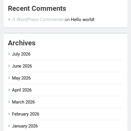
Recent Comments
A WordPress Commenter
on
Hello world!
Archives
July 2026
June 2026
May 2026
April 2026
March 2026
February 2026
January 2026