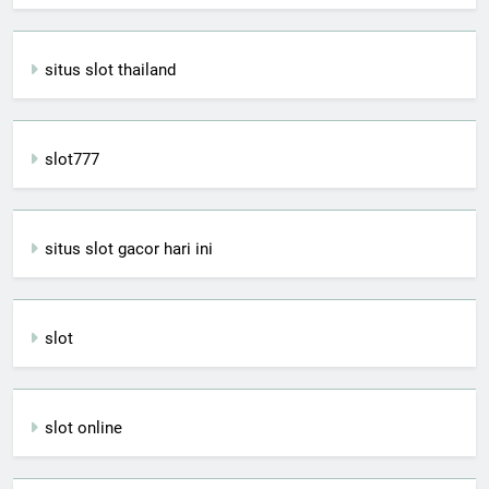
situs slot thailand
slot777
situs slot gacor hari ini
slot
slot online