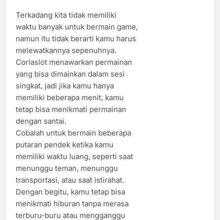
Terkadang kita tidak memiliki
waktu banyak untuk bermain game,
namun itu tidak berarti kamu harus
melewatkannya sepenuhnya.
Corlaslot menawarkan permainan
yang bisa dimainkan dalam sesi
singkat, jadi jika kamu hanya
memiliki beberapa menit, kamu
tetap bisa menikmati permainan
dengan santai.
Cobalah untuk bermain beberapa
putaran pendek ketika kamu
memiliki waktu luang, seperti saat
menunggu teman, menunggu
transportasi, atau saat istirahat.
Dengan begitu, kamu tetap bisa
menikmati hiburan tanpa merasa
terburu-buru atau mengganggu