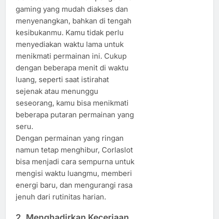
gaming yang mudah diakses dan
menyenangkan, bahkan di tengah
kesibukanmu. Kamu tidak perlu
menyediakan waktu lama untuk
menikmati permainan ini. Cukup
dengan beberapa menit di waktu
luang, seperti saat istirahat
sejenak atau menunggu
seseorang, kamu bisa menikmati
beberapa putaran permainan yang
seru.
Dengan permainan yang ringan
namun tetap menghibur, Corlaslot
bisa menjadi cara sempurna untuk
mengisi waktu luangmu, memberi
energi baru, dan mengurangi rasa
jenuh dari rutinitas harian.
2.
Menghadirkan Keceriaan