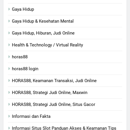
Gaya Hidup
Gaya Hidup & Kesehatan Mental
Gaya Hidup, Hiburan, Judi Online
Health & Technology / Virtual Reality
horas88
horas88 login
HORAS88, Keamanan Transaksi, Judi Online
HORAS88, Strategi Judi Online, Maxwin
HORAS88, Strategi Judi Online, Situs Gacor
Informasi dan Fakta
Informasi Situs Slot Panduan Akses & Keamanan Tips