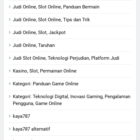
Judi Online, Slot Online, Panduan Bermain
Judi Online, Slot Online, Tips dan Trik
Judi Online, Slot, Jackpot
Judi Online, Taruhan
Judi Slot Online, Teknologi Perjudian, Platform Judi
Kasino, Slot, Permainan Online
Kategori: Panduan Game Online
Kategori: Teknologi Digital, Inovasi Gaming, Pengalaman
Pengguna, Game Online
kaya787
kaya787 alternatif