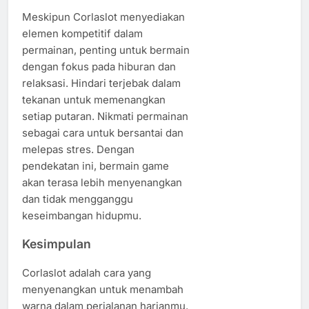
Meskipun Corlaslot menyediakan
elemen kompetitif dalam
permainan, penting untuk bermain
dengan fokus pada hiburan dan
relaksasi. Hindari terjebak dalam
tekanan untuk memenangkan
setiap putaran. Nikmati permainan
sebagai cara untuk bersantai dan
melepas stres. Dengan
pendekatan ini, bermain game
akan terasa lebih menyenangkan
dan tidak mengganggu
keseimbangan hidupmu.
Kesimpulan
Corlaslot adalah cara yang
menyenangkan untuk menambah
warna dalam perjalanan harianmu.