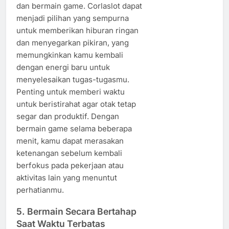
dan bermain game. Corlaslot dapat
menjadi pilihan yang sempurna
untuk memberikan hiburan ringan
dan menyegarkan pikiran, yang
memungkinkan kamu kembali
dengan energi baru untuk
menyelesaikan tugas-tugasmu.
Penting untuk memberi waktu
untuk beristirahat agar otak tetap
segar dan produktif. Dengan
bermain game selama beberapa
menit, kamu dapat merasakan
ketenangan sebelum kembali
berfokus pada pekerjaan atau
aktivitas lain yang menuntut
perhatianmu.
5.
Bermain Secara Bertahap
Saat Waktu Terbatas