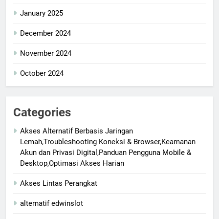
January 2025
December 2024
November 2024
October 2024
Categories
Akses Alternatif Berbasis Jaringan
Lemah,Troubleshooting Koneksi & Browser,Keamanan
Akun dan Privasi Digital,Panduan Pengguna Mobile &
Desktop,Optimasi Akses Harian
Akses Lintas Perangkat
alternatif edwinslot