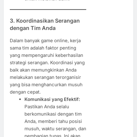
3.
Koordinasikan Serangan
dengan Tim Anda
Dalam banyak game online, kerja
sama tim adalah faktor penting
yang mempengaruhi keberhasilan
strategi serangan. Koordinasi yang
baik akan memungkinkan Anda
melakukan serangan terorganisir
yang bisa menghancurkan musuh
dengan cepat.
Komunikasi yang Efektif:
Pastikan Anda selalu
berkomunikasi dengan tim
Anda, memberi tahu posisi
musuh, waktu serangan, dan
pembagian tugas. Ini akan