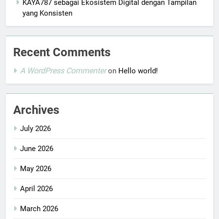
KAYA787 sebagai Ekosistem Digital dengan Tampilan
yang Konsisten
Recent Comments
A WordPress Commenter
on
Hello world!
Archives
July 2026
June 2026
May 2026
April 2026
March 2026