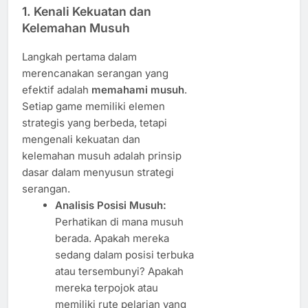
1.
Kenali Kekuatan dan
Kelemahan Musuh
Langkah pertama dalam
merencanakan serangan yang
efektif adalah
memahami musuh
.
Setiap game memiliki elemen
strategis yang berbeda, tetapi
mengenali kekuatan dan
kelemahan musuh adalah prinsip
dasar dalam menyusun strategi
serangan.
Analisis Posisi Musuh:
Perhatikan di mana musuh
berada. Apakah mereka
sedang dalam posisi terbuka
atau tersembunyi? Apakah
mereka terpojok atau
memiliki rute pelarian yang