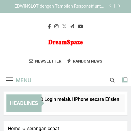
Skip
LEBAH4D dengan Tampilan Responsif untuk
to
Berbagai Perangkat
content
KAYA787 dengan Tampilan Responsif untuk
Berbagai Perangkat
Langkah LEBAH4D Login melalui iPhone secara
Efisien
EDWINSLOT dengan Tampilan Responsif untuk
Berbagai Perangkat dan Kebutuhan Pengguna
DreamSpaze
Dapatkan Inspirasi Desain Interior Dan
LEBAH4D dengan Tampilan Responsif untuk
NEWSLETTER
RANDOM NEWS
Berbagai Perangkat
Dekorasi Kreatif Di Dream Spaze. Untuk
KAYA787 dengan Tampilan Responsif untuk
Rumah Impian Anda.
Berbagai Perangkat
MENU
ngkah LEBAH4D Login melalui iPhone secara Efisien
ED
HEADLINES
Weeks Ago
3 W
Home
serangan cepat