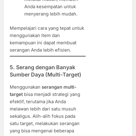
Anda kesempatan untuk
menyerang lebih mudah.
Mempelajari cara yang tepat untuk
menggunakan item dan
kemampuan ini dapat membuat
serangan Anda lebih efisien.
5.
Serang dengan Banyak
Sumber Daya (Multi-Target)
Menggunakan
serangan multi-
target
bisa menjadi strategi yang
efektif, terutama jika Anda
melawan lebih dari satu musuh
sekaligus. Alih-alih fokus pada
satu target, melakukan serangan
yang bisa mengenai beberapa