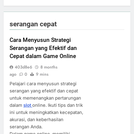
serangan cepat
Cara Menyusun Strategi
Serangan yang Efektif dan
Cepat dalam Game Online
403d8e6
8 months
ago
0
9 mins
Pelajari cara menyusun strategi
serangan yang efektif dan cepat
untuk memenangkan pertarungan
dalam
slot
online. Ikuti tips dan trik
ini untuk meningkatkan kecepatan,
akurasi, dan keberhasilan
serangan Anda.
Dalam game online, memiliki