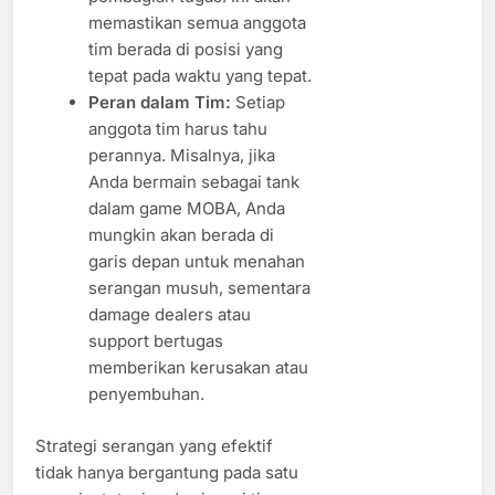
memastikan semua anggota
tim berada di posisi yang
tepat pada waktu yang tepat.
Peran dalam Tim:
Setiap
anggota tim harus tahu
perannya. Misalnya, jika
Anda bermain sebagai tank
dalam game MOBA, Anda
mungkin akan berada di
garis depan untuk menahan
serangan musuh, sementara
damage dealers atau
support bertugas
memberikan kerusakan atau
penyembuhan.
Strategi serangan yang efektif
tidak hanya bergantung pada satu