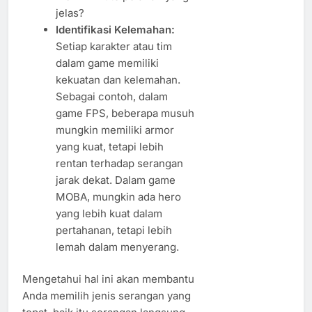
jelas?
Identifikasi Kelemahan:
Setiap karakter atau tim
dalam game memiliki
kekuatan dan kelemahan.
Sebagai contoh, dalam
game FPS, beberapa musuh
mungkin memiliki armor
yang kuat, tetapi lebih
rentan terhadap serangan
jarak dekat. Dalam game
MOBA, mungkin ada hero
yang lebih kuat dalam
pertahanan, tetapi lebih
lemah dalam menyerang.
Mengetahui hal ini akan membantu
Anda memilih jenis serangan yang