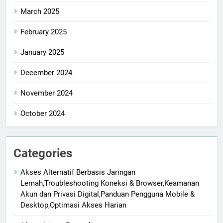
March 2025
February 2025
January 2025
December 2024
November 2024
October 2024
Categories
Akses Alternatif Berbasis Jaringan
Lemah,Troubleshooting Koneksi & Browser,Keamanan
Akun dan Privasi Digital,Panduan Pengguna Mobile &
Desktop,Optimasi Akses Harian