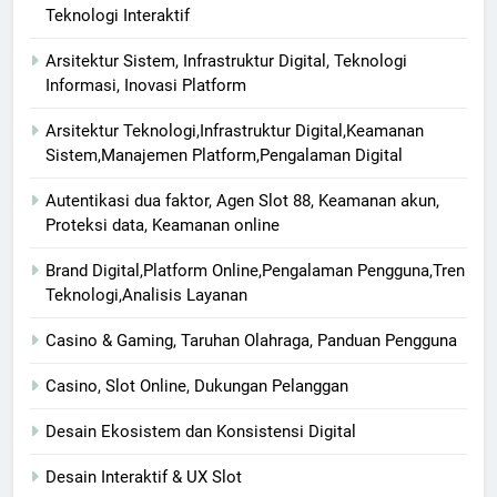
Teknologi Interaktif
Arsitektur Sistem, Infrastruktur Digital, Teknologi
Informasi, Inovasi Platform
Arsitektur Teknologi,Infrastruktur Digital,Keamanan
Sistem,Manajemen Platform,Pengalaman Digital
Autentikasi dua faktor, Agen Slot 88, Keamanan akun,
Proteksi data, Keamanan online
Brand Digital,Platform Online,Pengalaman Pengguna,Tren
Teknologi,Analisis Layanan
Casino & Gaming, Taruhan Olahraga, Panduan Pengguna
Casino, Slot Online, Dukungan Pelanggan
Desain Ekosistem dan Konsistensi Digital
Desain Interaktif & UX Slot