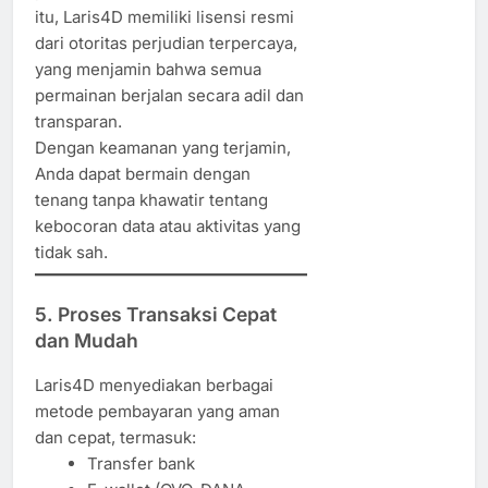
itu, Laris4D memiliki lisensi resmi
dari otoritas perjudian terpercaya,
yang menjamin bahwa semua
permainan berjalan secara adil dan
transparan.
Dengan keamanan yang terjamin,
Anda dapat bermain dengan
tenang tanpa khawatir tentang
kebocoran data atau aktivitas yang
tidak sah.
5. Proses Transaksi Cepat
dan Mudah
Laris4D menyediakan berbagai
metode pembayaran yang aman
dan cepat, termasuk:
Transfer bank