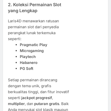
2. Koleksi Permainan Slot
yang Lengkap
Laris4D menawarkan ratusan
permainan slot dari penyedia
perangkat lunak terkemuka
seperti:
Pragmatic Play
Microgaming
Playtech
Habanero
PG Soft
Setiap permainan dirancang
dengan tema unik, grafis
berkualitas tinggi, dan fitur inovatif
seperti
jackpot progresif
,
multiplier
, dan
putaran gratis
. Baik
Anda menyukai slot klasik maupun