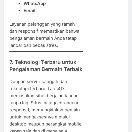
WhatsApp
Email
Layanan pelanggan yang ramah
dan responsif memastikan bahwa
pengalaman bermain Anda tetap
lancar dan bebas stres.
7. Teknologi Terbaru untuk
Pengalaman Bermain Terbaik
Dengan server canggih dan
teknologi terbaru, Laris4D
memastikan situs berjalan lancar
tanpa lag. Situs ini juga dirancang
responsif, memungkinkan pemain
untuk mengaksesnya melalui
desktop maupun perangkat mobile
kapan saja dan di mana saja.