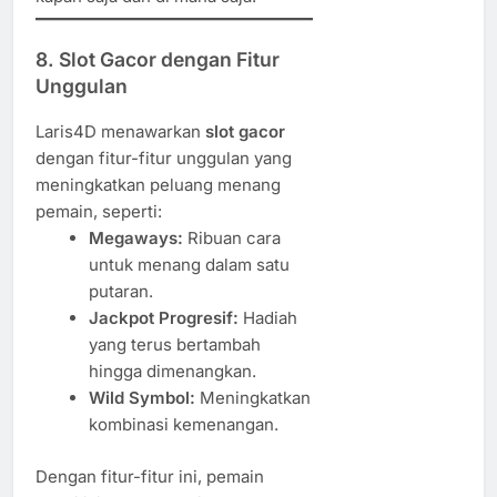
8. Slot Gacor dengan Fitur
Unggulan
Laris4D menawarkan
slot gacor
dengan fitur-fitur unggulan yang
meningkatkan peluang menang
pemain, seperti:
Megaways:
Ribuan cara
untuk menang dalam satu
putaran.
Jackpot Progresif:
Hadiah
yang terus bertambah
hingga dimenangkan.
Wild Symbol:
Meningkatkan
kombinasi kemenangan.
Dengan fitur-fitur ini, pemain