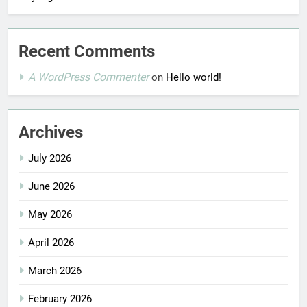
Recent Comments
A WordPress Commenter
on
Hello world!
Archives
July 2026
June 2026
May 2026
April 2026
March 2026
February 2026