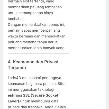
bermain slot tertentu, yang
memberikan peluang tambahan
untuk menang tanpa biaya
tambahan.
Dengan memanfaatkan bonus ini,
pemain dapat memperpanjang
waktu bermain dan meningkatkan
peluang menang tanpa harus
mengeluarkan lebih banyak uang.
4. Keamanan dan Privasi
Terjamin
Laris4D memahami pentingnya
keamanan bagi para pemain. Situs
ini menggunakan teknologi
enkripsi SSL (Secure Socket
Layer)
untuk melindungi data
pribadi dan transaksi Anda. Selain