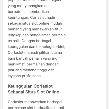
yang menyenangkan dan
berpotensi memberikan
keuntungan. Corlaslot hadir
sebagai situs slot online mudah
menang yang menawarkan fitur
lengkap dan pengalaman bermain
terbaik. Dengan berbagai
keunggulan dan teknologi terkini,
Corlaslot menjadi pilihan utama
bagi banyak pemain yang ingin
menikmati permainan dengan
peluang menang tinggi dan
layanan profesional.
Keunggulan Corlaslot
Sebagai Situs Slot Online
Corlaslot menawarkan berbagai
permainan slot berkualitas tinggi