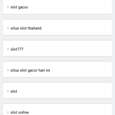
slot gacor
situs slot thailand
slot777
situs slot gacor hari ini
slot
slot online