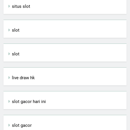
situs slot
slot
slot
live draw hk
slot gacor hari ini
slot gacor