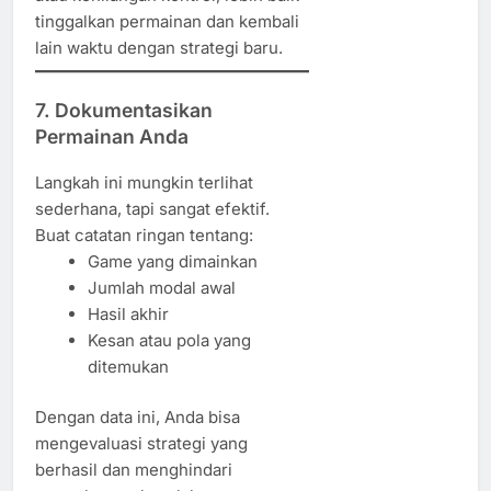
tinggalkan permainan dan kembali
lain waktu dengan strategi baru.
7. Dokumentasikan
Permainan Anda
Langkah ini mungkin terlihat
sederhana, tapi sangat efektif.
Buat catatan ringan tentang:
Game yang dimainkan
Jumlah modal awal
Hasil akhir
Kesan atau pola yang
ditemukan
Dengan data ini, Anda bisa
mengevaluasi strategi yang
berhasil dan menghindari