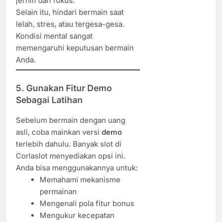
jernih dan fokus.
Selain itu, hindari bermain saat
lelah, stres, atau tergesa-gesa.
Kondisi mental sangat
memengaruhi keputusan bermain
Anda.
5. Gunakan Fitur Demo
Sebagai Latihan
Sebelum bermain dengan uang
asli, coba mainkan versi
demo
terlebih dahulu. Banyak slot di
Corlaslot menyediakan opsi ini.
Anda bisa menggunakannya untuk:
Memahami mekanisme
permainan
Mengenali pola fitur bonus
Mengukur kecepatan