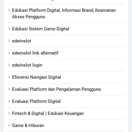
Edukasi Platform Digital, Informasi Brand, Keamanan
Akses Pengguna
Edukasi Sistem Game Digital
edwinslot
edwinslot link alternatif
edwinslot login
Efisiensi Navigasi Digital
Evaluasi Platform dan Pengalaman Pengguna
Evaluasi Platform Digital
Fintech & Digital | Edukasi Keuangan
Game & Hiburan