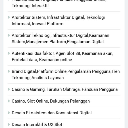
Teknologi Interaktif
Arsitektur Sistem, Infrastruktur Digital, Teknologi
Informasi, Inovasi Platform
Arsitektur Teknologi,Infrastruktur Digital,Keamanan
Sistem,Manajemen Platform,Pengalaman Digital
Autentikasi dua faktor, Agen Slot 88, Keamanan akun,
Proteksi data, Keamanan online
Brand Digital,Platform Online,Pengalaman Pengguna,Tren
Teknologi,Analisis Layanan
Casino & Gaming, Taruhan Olahraga, Panduan Pengguna
Casino, Slot Online, Dukungan Pelanggan
Desain Ekosistem dan Konsistensi Digital
Desain Interaktif & UX Slot