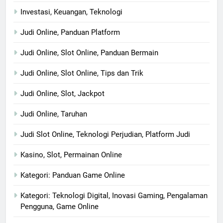
Investasi, Keuangan, Teknologi
Judi Online, Panduan Platform
Judi Online, Slot Online, Panduan Bermain
Judi Online, Slot Online, Tips dan Trik
Judi Online, Slot, Jackpot
Judi Online, Taruhan
Judi Slot Online, Teknologi Perjudian, Platform Judi
Kasino, Slot, Permainan Online
Kategori: Panduan Game Online
Kategori: Teknologi Digital, Inovasi Gaming, Pengalaman
Pengguna, Game Online