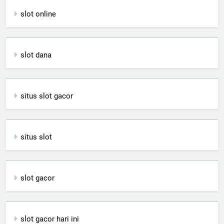
slot online
slot dana
situs slot gacor
situs slot
slot gacor
slot gacor hari ini