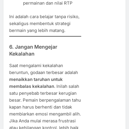
permainan dan nilai RTP
Ini adalah cara belajar tanpa risiko,
sekaligus membentuk strategi
bermain yang lebih matang.
6. Jangan Mengejar
Kekalahan
Saat mengalami kekalahan
beruntun, godaan terbesar adalah
menaikkan taruhan untuk
membalas kekalahan
. Inilah salah
satu penyebab terbesar kerugian
besar. Pemain berpengalaman tahu
kapan harus berhenti dan tidak
membiarkan emosi mengambil alih.
Jika Anda mulai merasa frustrasi
atau kehilangan kontrol, lebih baik