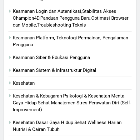
Keamanan Login dan Autentikasi,Stabilitas Akses
Champion4D,Panduan Pengguna Baru,Optimasi Browser
dan Mobile,Troubleshooting Teknis
Keamanan Platform, Teknologi Permainan, Pengalaman
Pengguna
Keamanan Siber & Edukasi Pengguna
Keamanan Sistem & Infrastruktur Digital
Kesehatan
Kesehatan & Kebugaran Psikologi & Kesehatan Mental
Gaya Hidup Sehat Manajemen Stres Perawatan Diri (Self-
Improvement)
Kesehatan Dasar Gaya Hidup Sehat Wellness Harian
Nutrisi & Cairan Tubuh