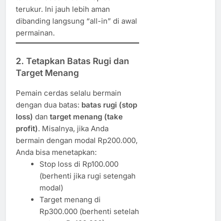
terukur. Ini jauh lebih aman
dibanding langsung “all-in” di awal
permainan.
2. Tetapkan Batas Rugi dan
Target Menang
Pemain cerdas selalu bermain
dengan dua batas:
batas rugi (stop
loss)
dan
target menang (take
profit)
. Misalnya, jika Anda
bermain dengan modal Rp200.000,
Anda bisa menetapkan:
Stop loss di Rp100.000
(berhenti jika rugi setengah
modal)
Target menang di
Rp300.000 (berhenti setelah