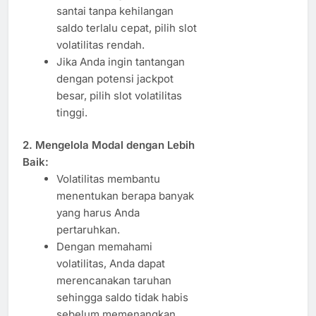
santai tanpa kehilangan
saldo terlalu cepat, pilih slot
volatilitas rendah.
Jika Anda ingin tantangan
dengan potensi jackpot
besar, pilih slot volatilitas
tinggi.
2. Mengelola Modal dengan Lebih
Baik:
Volatilitas membantu
menentukan berapa banyak
yang harus Anda
pertaruhkan.
Dengan memahami
volatilitas, Anda dapat
merencanakan taruhan
sehingga saldo tidak habis
sebelum memenangkan