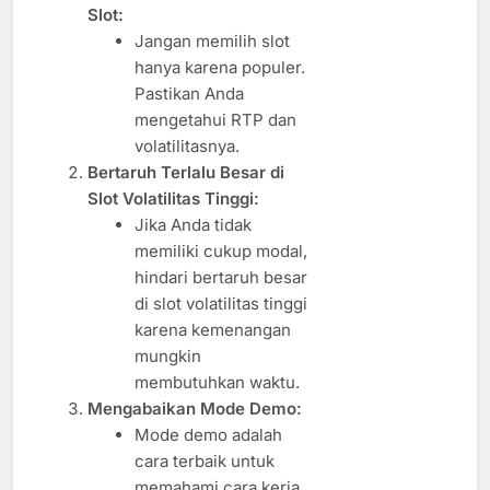
Slot:
Jangan memilih slot
hanya karena populer.
Pastikan Anda
mengetahui RTP dan
volatilitasnya.
Bertaruh Terlalu Besar di
Slot Volatilitas Tinggi:
Jika Anda tidak
memiliki cukup modal,
hindari bertaruh besar
di slot volatilitas tinggi
karena kemenangan
mungkin
membutuhkan waktu.
Mengabaikan Mode Demo:
Mode demo adalah
cara terbaik untuk
memahami cara kerja