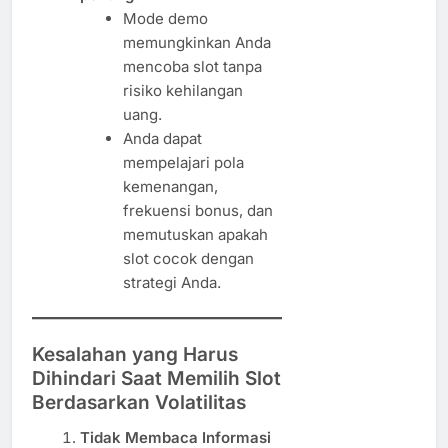
Mode demo
memungkinkan Anda
mencoba slot tanpa
risiko kehilangan
uang.
Anda dapat
mempelajari pola
kemenangan,
frekuensi bonus, dan
memutuskan apakah
slot cocok dengan
strategi Anda.
Kesalahan yang Harus
Dihindari Saat Memilih Slot
Berdasarkan Volatilitas
Tidak Membaca Informasi