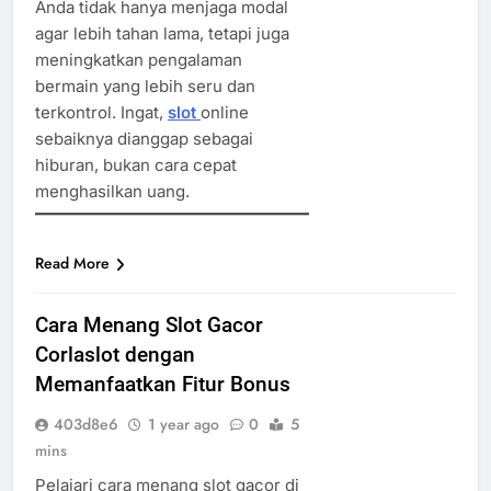
Anda tidak hanya menjaga modal
agar lebih tahan lama, tetapi juga
meningkatkan pengalaman
bermain yang lebih seru dan
terkontrol. Ingat,
slot
online
sebaiknya dianggap sebagai
hiburan, bukan cara cepat
menghasilkan uang.
Read More
Cara Menang Slot Gacor
Corlaslot dengan
Memanfaatkan Fitur Bonus
403d8e6
1 year ago
0
5
mins
Pelajari cara menang slot gacor di