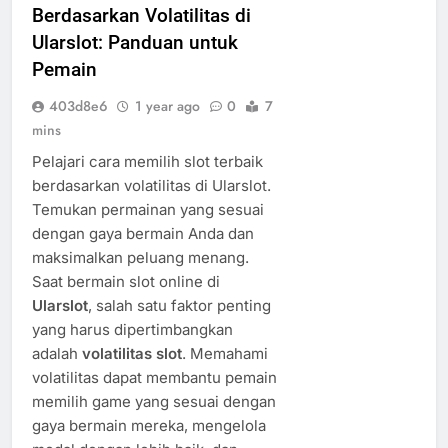
Berdasarkan Volatilitas di
Ularslot: Panduan untuk
Pemain
403d8e6
1 year ago
0
7
mins
Pelajari cara memilih slot terbaik
berdasarkan volatilitas di Ularslot.
Temukan permainan yang sesuai
dengan gaya bermain Anda dan
maksimalkan peluang menang.
Saat bermain slot online di
Ularslot
, salah satu faktor penting
yang harus dipertimbangkan
adalah
volatilitas slot
. Memahami
volatilitas dapat membantu pemain
memilih game yang sesuai dengan
gaya bermain mereka, mengelola