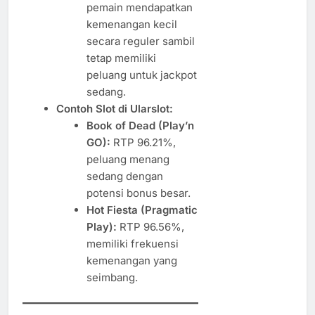
pemain mendapatkan
kemenangan kecil
secara reguler sambil
tetap memiliki
peluang untuk jackpot
sedang.
Contoh Slot di Ularslot:
Book of Dead (Play’n
GO):
RTP 96.21%,
peluang menang
sedang dengan
potensi bonus besar.
Hot Fiesta (Pragmatic
Play):
RTP 96.56%,
memiliki frekuensi
kemenangan yang
seimbang.