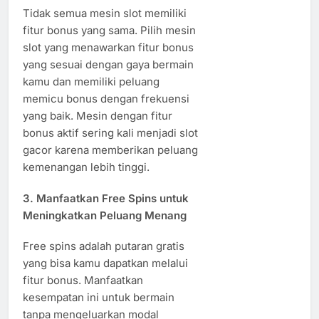
Tidak semua mesin slot memiliki
fitur bonus yang sama. Pilih mesin
slot yang menawarkan fitur bonus
yang sesuai dengan gaya bermain
kamu dan memiliki peluang
memicu bonus dengan frekuensi
yang baik. Mesin dengan fitur
bonus aktif sering kali menjadi slot
gacor karena memberikan peluang
kemenangan lebih tinggi.
3. Manfaatkan Free Spins untuk
Meningkatkan Peluang Menang
Free spins adalah putaran gratis
yang bisa kamu dapatkan melalui
fitur bonus. Manfaatkan
kesempatan ini untuk bermain
tanpa mengeluarkan modal