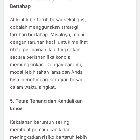
Bertahap
Alih-alih bertaruh besar sekaligus,
cobalah menggunakan strategi
taruhan bertahap. Misalnya, mulai
dengan taruhan kecil untuk melihat
ritme permainan, lalu tingkatkan
secara perlahan jika kondisi
memungkinkan. Dengan cara ini,
modal lebih tahan lama dan Anda
bisa menghindari kerugian besar
dalam waktu singkat.
5. Tetap Tenang dan Kendalikan
Emosi
Kekalahan beruntun sering
membuat pemain panik dan
meningkatkan risiko bertaruh lebih