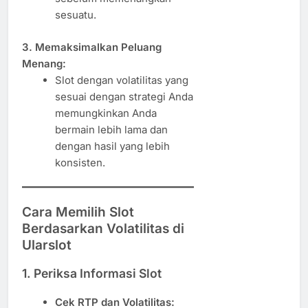
sesuatu.
3. Memaksimalkan Peluang
Menang:
Slot dengan volatilitas yang
sesuai dengan strategi Anda
memungkinkan Anda
bermain lebih lama dan
dengan hasil yang lebih
konsisten.
Cara Memilih Slot
Berdasarkan Volatilitas di
Ularslot
1. Periksa Informasi Slot
Cek RTP dan Volatilitas: