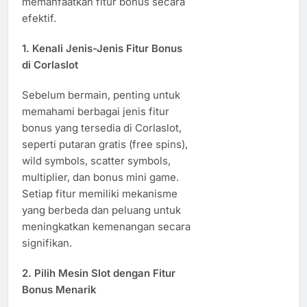
memanfaatkan fitur bonus secara
efektif.
1. Kenali Jenis-Jenis Fitur Bonus
di Corlaslot
Sebelum bermain, penting untuk
memahami berbagai jenis fitur
bonus yang tersedia di Corlaslot,
seperti putaran gratis (free spins),
wild symbols, scatter symbols,
multiplier, dan bonus mini game.
Setiap fitur memiliki mekanisme
yang berbeda dan peluang untuk
meningkatkan kemenangan secara
signifikan.
2. Pilih Mesin Slot dengan Fitur
Bonus Menarik