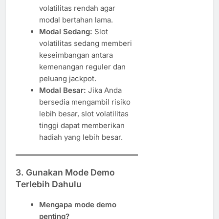
volatilitas rendah agar
modal bertahan lama.
Modal Sedang:
Slot
volatilitas sedang memberi
keseimbangan antara
kemenangan reguler dan
peluang jackpot.
Modal Besar:
Jika Anda
bersedia mengambil risiko
lebih besar, slot volatilitas
tinggi dapat memberikan
hadiah yang lebih besar.
3. Gunakan Mode Demo
Terlebih Dahulu
Mengapa mode demo
penting?