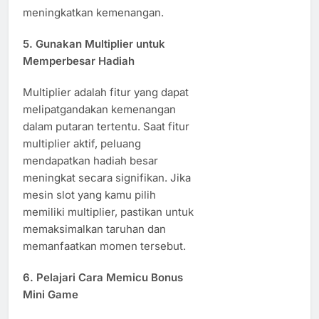
meningkatkan kemenangan.
5. Gunakan Multiplier untuk
Memperbesar Hadiah
Multiplier adalah fitur yang dapat
melipatgandakan kemenangan
dalam putaran tertentu. Saat fitur
multiplier aktif, peluang
mendapatkan hadiah besar
meningkat secara signifikan. Jika
mesin slot yang kamu pilih
memiliki multiplier, pastikan untuk
memaksimalkan taruhan dan
memanfaatkan momen tersebut.
6. Pelajari Cara Memicu Bonus
Mini Game