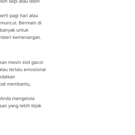
ih sepi atau lebih
rti pagi hari atau
g muncul. Bermain di
 banyak untuk
emberi kemenangan.
kan mesin slot gacor
tau terlalu emosional
ndalkan
apat membantu,
 Anda mengelola
an yang lebih bijak