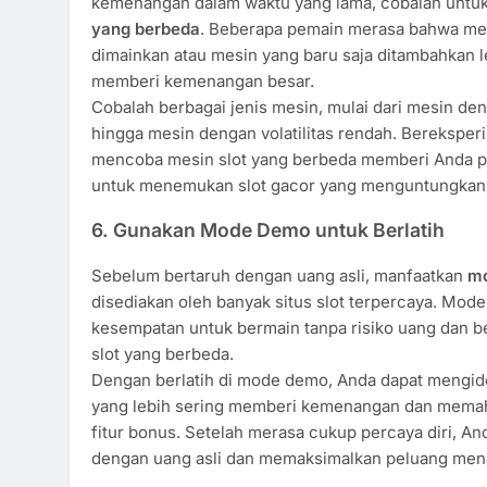
kemenangan dalam waktu yang lama, cobalah untuk
yang berbeda
. Beberapa pemain merasa bahwa me
dimainkan atau mesin yang baru saja ditambahkan 
memberi kemenangan besar.
Cobalah berbagai jenis mesin, mulai dari mesin den
hingga mesin dengan volatilitas rendah. Berekspe
mencoba mesin slot yang berbeda memberi Anda pe
untuk menemukan slot gacor yang menguntungkan
6. Gunakan Mode Demo untuk Berlatih
Sebelum bertaruh dengan uang asli, manfaatkan
m
disediakan oleh banyak situs slot terpercaya. Mo
kesempatan untuk bermain tanpa risiko uang dan b
slot yang berbeda.
Dengan berlatih di mode demo, Anda dapat mengiden
yang lebih sering memberi kemenangan dan memaha
fitur bonus. Setelah merasa cukup percaya diri, An
dengan uang asli dan memaksimalkan peluang men