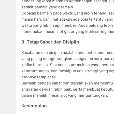
cenderung lebih memberi kemenangan saat situs leb
sedikit pemain yang bermain.
Cobalah bermain pada waktu yang lebih tenang, sepe
malam hari, dan lihat apakah ada pola tertentu yan
waktu yang lebih sepi memberi Anda peluang lebih
menemukan mesin slot gacor yang lebih sering m
9. Tetap Sabar dan Disiplin
Kesabaran dan disiplin adalah kunci untuk menemu
yang paling menguntungkan. Jangan terburu-buru a
ketika bermain. Slot adalah permainan yang menga
keberuntungan, dan meskipun ada strategi yang d
hasilnya tetap acak.
Bermain dengan sabar dan disiplin akan membantu
anggaran dengan lebih baik, serta membuat keputus
dalam memilih mesin slot yang menguntungkan.
Kesimpulan