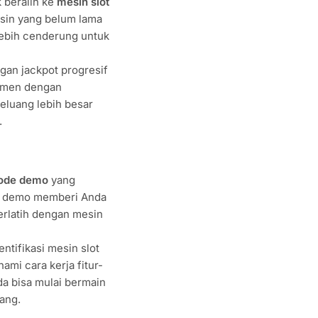
 beralih ke
mesin slot
sin yang belum lama
lebih cenderung untuk
gan jackpot progresif
rimen dengan
luang lebih besar
.
ode demo
yang
de demo memberi Anda
erlatih dengan mesin
tifikasi mesin slot
mi cara kerja fitur-
da bisa mulai bermain
ang.