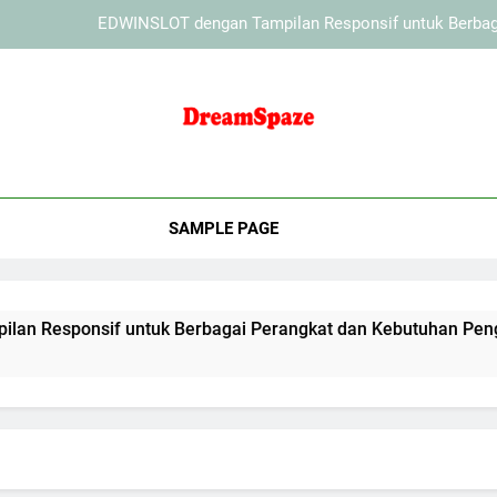
EDWINSLOT dengan Tampilan Responsif untuk Berbag
LEBAH4D dengan Tampilan
KAYA787 dengan Tampila
eamSpaze
Langkah LEBAH4D
nspirasi Desain Interior Dan Dekorasi Kreatif Di Dream Spaze
EDWINSLOT dengan Tampilan Responsif untuk Berbag
SAMPLE PAGE
LEBAH4D dengan Tampilan
KAYA787 dengan Tampila
if untuk Berbagai Perangkat dan Kebutuhan Pengguna