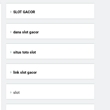
SLOT GACOR
dana slot gacor
situs toto slot
link slot gacor
slot