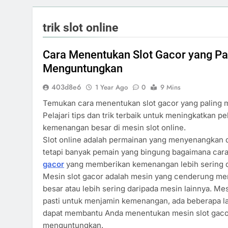
trik slot online
Cara Menentukan Slot Gacor yang Pa
Menguntungkan
403d8e6
1 Year Ago
0
9 Mins
Temukan cara menentukan slot gacor yang paling
Pelajari tips dan trik terbaik untuk meningkatkan 
kemenangan besar di mesin slot online.
Slot online adalah permainan yang menyenangkan 
tetapi banyak pemain yang bingung bagaimana c
gacor
yang memberikan kemenangan lebih sering da
Mesin slot gacor adalah mesin yang cenderung m
besar atau lebih sering daripada mesin lainnya. Me
pasti untuk menjamin kemenangan, ada beberapa la
dapat membantu Anda menentukan mesin slot gaco
menguntungkan.