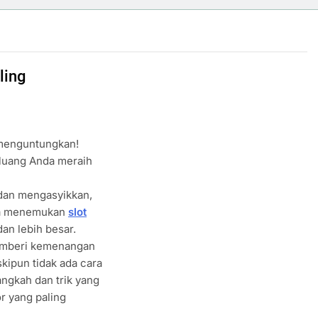
ling
 menguntungkan!
peluang Anda meraih
dan mengasyikkan,
ara menemukan
slot
n lebih besar.
emberi kemenangan
skipun tidak ada cara
ngkah dan trik yang
r yang paling