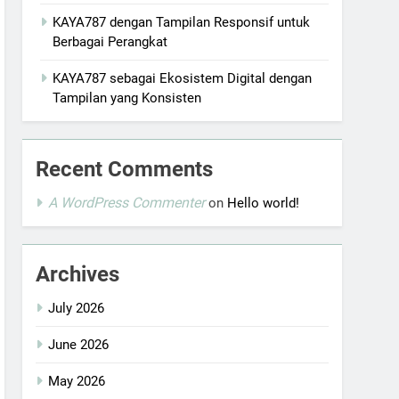
KAYA787 dengan Tampilan Responsif untuk
Berbagai Perangkat
KAYA787 sebagai Ekosistem Digital dengan
Tampilan yang Konsisten
Recent Comments
A WordPress Commenter
on
Hello world!
Archives
July 2026
June 2026
May 2026