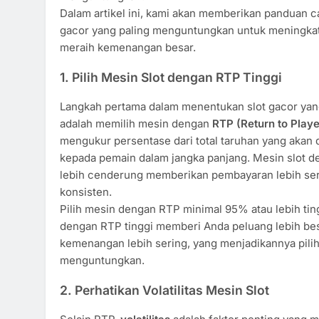
Dalam artikel ini, kami akan memberikan panduan c
gacor yang paling menguntungkan untuk meningka
meraih kemenangan besar.
1. Pilih Mesin Slot dengan RTP Tinggi
Langkah pertama dalam menentukan slot gacor y
adalah memilih mesin dengan
RTP (Return to Playe
mengukur persentase dari total taruhan yang akan 
kepada pemain dalam jangka panjang. Mesin slot d
lebih cenderung memberikan pembayaran lebih ser
konsisten.
Pilih mesin dengan RTP minimal 95% atau lebih ting
dengan RTP tinggi memberi Anda peluang lebih be
kemenangan lebih sering, yang menjadikannya pili
menguntungkan.
2. Perhatikan Volatilitas Mesin Slot