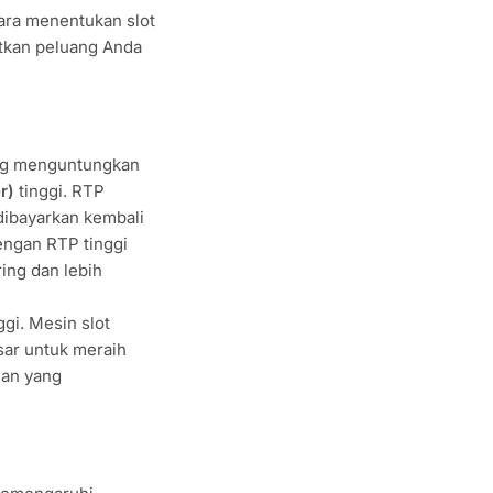
ara menentukan slot
tkan peluang Anda
ang menguntungkan
r)
tinggi. RTP
dibayarkan kembali
engan RTP tinggi
ing dan lebih
gi. Mesin slot
sar untuk meraih
han yang