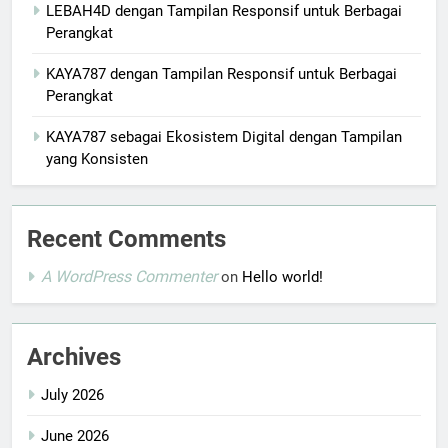
LEBAH4D dengan Tampilan Responsif untuk Berbagai
Perangkat
KAYA787 dengan Tampilan Responsif untuk Berbagai
Perangkat
KAYA787 sebagai Ekosistem Digital dengan Tampilan
yang Konsisten
Recent Comments
A WordPress Commenter
on
Hello world!
Archives
July 2026
June 2026