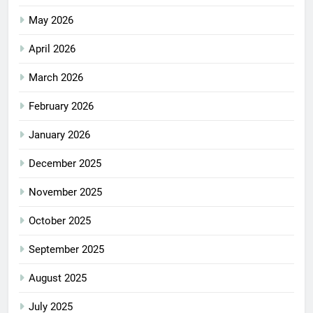
May 2026
April 2026
March 2026
February 2026
January 2026
December 2025
November 2025
October 2025
September 2025
August 2025
July 2025