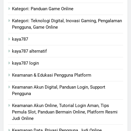
Kategori: Panduan Game Online
Kategori: Teknologi Digital, Inovasi Gaming, Pengalaman
Pengguna, Game Online
kaya787
kaya787 alternatif
kaya787 login
Keamanan & Edukasi Pengguna Platform
Keamanan Akun Digital, Panduan Login, Support
Pengguna
Keamanan Akun Online, Tutorial Login Aman, Tips
Pemula Slot, Panduan Bermain Online, Platform Resmi
Judi Online
Keamanan Data, Privasi Pengguna, Judi Online