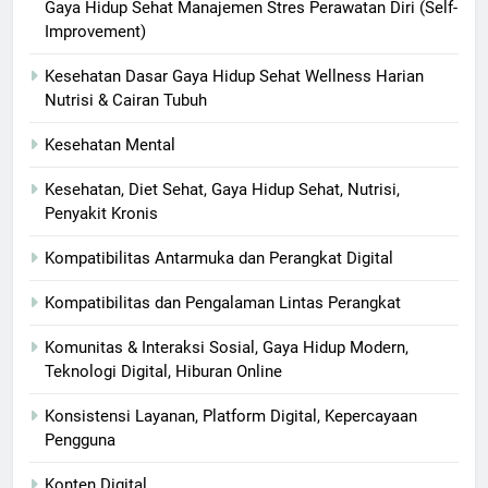
Gaya Hidup Sehat Manajemen Stres Perawatan Diri (Self-
Improvement)
Kesehatan Dasar Gaya Hidup Sehat Wellness Harian
Nutrisi & Cairan Tubuh
Kesehatan Mental
Kesehatan, Diet Sehat, Gaya Hidup Sehat, Nutrisi,
Penyakit Kronis
Kompatibilitas Antarmuka dan Perangkat Digital
Kompatibilitas dan Pengalaman Lintas Perangkat
Komunitas & Interaksi Sosial, Gaya Hidup Modern,
Teknologi Digital, Hiburan Online
Konsistensi Layanan, Platform Digital, Kepercayaan
Pengguna
Konten Digital