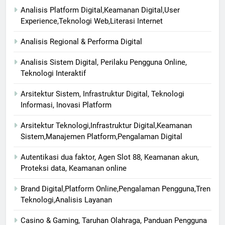
Analisis Platform Digital,Keamanan Digital,User
Experience,Teknologi Web,Literasi Internet
Analisis Regional & Performa Digital
Analisis Sistem Digital, Perilaku Pengguna Online,
Teknologi Interaktif
Arsitektur Sistem, Infrastruktur Digital, Teknologi
Informasi, Inovasi Platform
Arsitektur Teknologi,Infrastruktur Digital,Keamanan
Sistem,Manajemen Platform,Pengalaman Digital
Autentikasi dua faktor, Agen Slot 88, Keamanan akun,
Proteksi data, Keamanan online
Brand Digital,Platform Online,Pengalaman Pengguna,Tren
Teknologi,Analisis Layanan
Casino & Gaming, Taruhan Olahraga, Panduan Pengguna