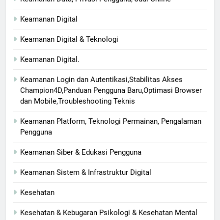
Keamanan Digital
Keamanan Digital & Teknologi
Keamanan Digital.
Keamanan Login dan Autentikasi,Stabilitas Akses
Champion4D,Panduan Pengguna Baru,Optimasi Browser
dan Mobile,Troubleshooting Teknis
Keamanan Platform, Teknologi Permainan, Pengalaman
Pengguna
Keamanan Siber & Edukasi Pengguna
Keamanan Sistem & Infrastruktur Digital
Kesehatan
Kesehatan & Kebugaran Psikologi & Kesehatan Mental