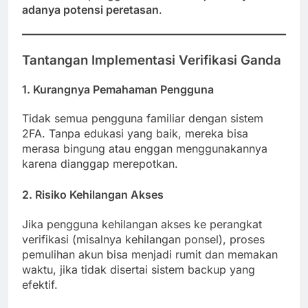
adanya potensi peretasan
.
Tantangan Implementasi Verifikasi Ganda
1.
Kurangnya Pemahaman Pengguna
Tidak semua pengguna familiar dengan sistem
2FA. Tanpa edukasi yang baik, mereka bisa
merasa bingung atau enggan menggunakannya
karena dianggap merepotkan.
2.
Risiko Kehilangan Akses
Jika pengguna kehilangan akses ke perangkat
verifikasi (misalnya kehilangan ponsel), proses
pemulihan akun bisa menjadi rumit dan memakan
waktu, jika tidak disertai sistem backup yang
efektif.