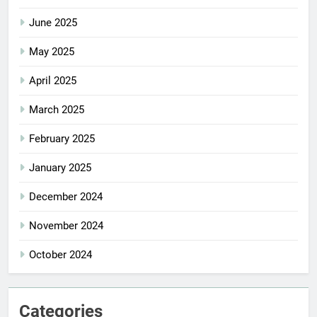
June 2025
May 2025
April 2025
March 2025
February 2025
January 2025
December 2024
November 2024
October 2024
Categories