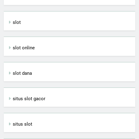
slot
slot online
slot dana
situs slot gacor
situs slot