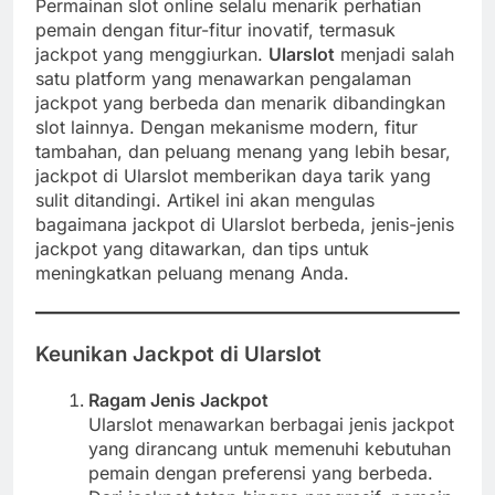
Permainan slot online selalu menarik perhatian
pemain dengan fitur-fitur inovatif, termasuk
jackpot yang menggiurkan.
Ularslot
menjadi salah
satu platform yang menawarkan pengalaman
jackpot yang berbeda dan menarik dibandingkan
slot lainnya. Dengan mekanisme modern, fitur
tambahan, dan peluang menang yang lebih besar,
jackpot di Ularslot memberikan daya tarik yang
sulit ditandingi. Artikel ini akan mengulas
bagaimana jackpot di Ularslot berbeda, jenis-jenis
jackpot yang ditawarkan, dan tips untuk
meningkatkan peluang menang Anda.
Keunikan Jackpot di Ularslot
Ragam Jenis Jackpot
Ularslot menawarkan berbagai jenis jackpot
yang dirancang untuk memenuhi kebutuhan
pemain dengan preferensi yang berbeda.