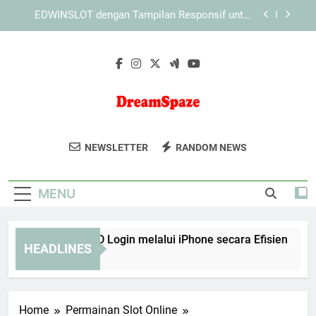
Skip
LEBAH4D dengan Tampilan Responsif untuk
to
Berbagai Perangkat
content
KAYA787 dengan Tampilan Responsif untuk
Berbagai Perangkat
Langkah LEBAH4D Login melalui iPhone secara
Efisien
EDWINSLOT dengan Tampilan Responsif untuk
Berbagai Perangkat dan Kebutuhan Pengguna
DreamSpaze
Dapatkan Inspirasi Desain Interior Dan
LEBAH4D dengan Tampilan Responsif untuk
NEWSLETTER
RANDOM NEWS
Berbagai Perangkat
Dekorasi Kreatif Di Dream Spaze. Untuk
KAYA787 dengan Tampilan Responsif untuk
Rumah Impian Anda.
Berbagai Perangkat
MENU
angkah LEBAH4D Login melalui iPhone secara Efisien
E
HEADLINES
 Weeks Ago
3
Home
Permainan Slot Online