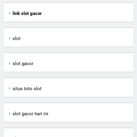
link slot gacor
slot
slot gacor
situs toto slot
slot gacor hari ini