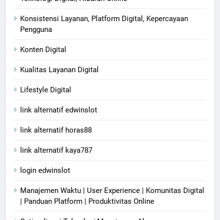
Konsistensi Layanan, Platform Digital, Kepercayaan
Pengguna
Konten Digital
Kualitas Layanan Digital
Lifestyle Digital
link alternatif edwinslot
link alternatif horas88
link alternatif kaya787
login edwinslot
Manajemen Waktu | User Experience | Komunitas Digital
| Panduan Platform | Produktivitas Online