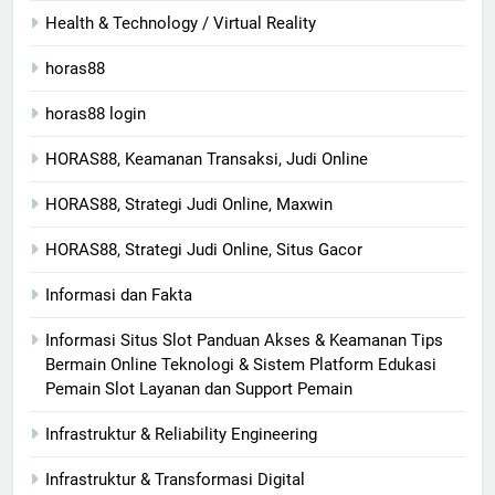
Health & Technology / Virtual Reality
horas88
horas88 login
HORAS88, Keamanan Transaksi, Judi Online
HORAS88, Strategi Judi Online, Maxwin
HORAS88, Strategi Judi Online, Situs Gacor
Informasi dan Fakta
Informasi Situs Slot Panduan Akses & Keamanan Tips
Bermain Online Teknologi & Sistem Platform Edukasi
Pemain Slot Layanan dan Support Pemain
Infrastruktur & Reliability Engineering
Infrastruktur & Transformasi Digital