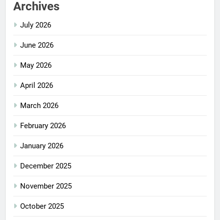
Archives
July 2026
June 2026
May 2026
April 2026
March 2026
February 2026
January 2026
December 2025
November 2025
October 2025