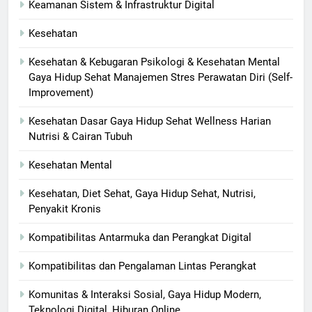
Keamanan Sistem & Infrastruktur Digital
Kesehatan
Kesehatan & Kebugaran Psikologi & Kesehatan Mental
Gaya Hidup Sehat Manajemen Stres Perawatan Diri (Self-
Improvement)
Kesehatan Dasar Gaya Hidup Sehat Wellness Harian
Nutrisi & Cairan Tubuh
Kesehatan Mental
Kesehatan, Diet Sehat, Gaya Hidup Sehat, Nutrisi,
Penyakit Kronis
Kompatibilitas Antarmuka dan Perangkat Digital
Kompatibilitas dan Pengalaman Lintas Perangkat
Komunitas & Interaksi Sosial, Gaya Hidup Modern,
Teknologi Digital, Hiburan Online