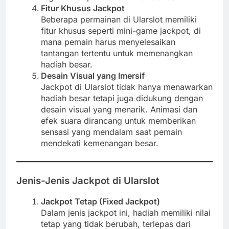
Fitur Khusus Jackpot
Beberapa permainan di Ularslot memiliki
fitur khusus seperti mini-game jackpot, di
mana pemain harus menyelesaikan
tantangan tertentu untuk memenangkan
hadiah besar.
Desain Visual yang Imersif
Jackpot di Ularslot tidak hanya menawarkan
hadiah besar tetapi juga didukung dengan
desain visual yang menarik. Animasi dan
efek suara dirancang untuk memberikan
sensasi yang mendalam saat pemain
mendekati kemenangan besar.
Jenis-Jenis Jackpot di Ularslot
Jackpot Tetap (Fixed Jackpot)
Dalam jenis jackpot ini, hadiah memiliki nilai
tetap yang tidak berubah, terlepas dari