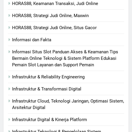
HORAS88, Keamanan Transaksi, Judi Online
HORAS88, Strategi Judi Online, Maxwin
HORAS88, Strategi Judi Online, Situs Gacor
Informasi dan Fakta
Informasi Situs Slot Panduan Akses & Keamanan Tips
Bermain Online Teknologi & Sistem Platform Edukasi
Pemain Slot Layanan dan Support Pemain
Infrastruktur & Reliability Engineering
Infrastruktur & Transformasi Digital
Infrastruktur Cloud, Teknologi Jaringan, Optimasi Sistem,
Arsitektur Digital
Infrastruktur Digital & Kinerja Platform
Infrastruktur Teknologi & Pengelolaan Sistem