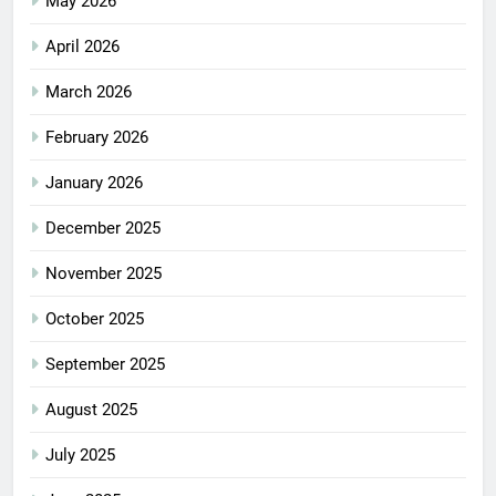
May 2026
April 2026
March 2026
February 2026
January 2026
December 2025
November 2025
October 2025
September 2025
August 2025
July 2025