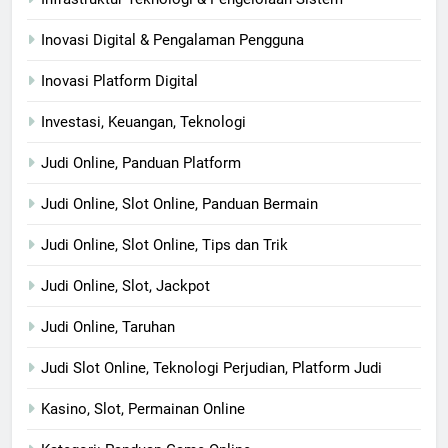
Inovasi Digital & Pengalaman Pengguna
Inovasi Platform Digital
Investasi, Keuangan, Teknologi
Judi Online, Panduan Platform
Judi Online, Slot Online, Panduan Bermain
Judi Online, Slot Online, Tips dan Trik
Judi Online, Slot, Jackpot
Judi Online, Taruhan
Judi Slot Online, Teknologi Perjudian, Platform Judi
Kasino, Slot, Permainan Online