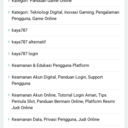
Kategori: Panduan Game Online
Kategori: Teknologi Digital, Inovasi Gaming, Pengalaman
Pengguna, Game Online
kaya787
kaya787 alternatif
kaya787 login
Keamanan & Edukasi Pengguna Platform
Keamanan Akun Digital, Panduan Login, Support
Pengguna
Keamanan Akun Online, Tutorial Login Aman, Tips
Pemula Slot, Panduan Bermain Online, Platform Resmi
Judi Online
Keamanan Data, Privasi Pengguna, Judi Online