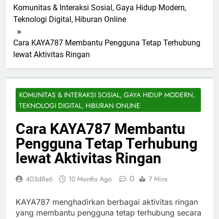
Komunitas & Interaksi Sosial, Gaya Hidup Modern,
Teknologi Digital, Hiburan Online
Cara KAYA787 Membantu Pengguna Tetap Terhubung
lewat Aktivitas Ringan
KOMUNITAS & INTERAKSI SOSIAL, GAYA HIDUP MODERN,
TEKNOLOGI DIGITAL, HIBURAN ONLINE
Cara KAYA787 Membantu
Pengguna Tetap Terhubung
lewat Aktivitas Ringan
0
403d8e6
10 Months Ago
7 Mins
KAYA787 menghadirkan berbagai aktivitas ringan
yang membantu pengguna tetap terhubung secara