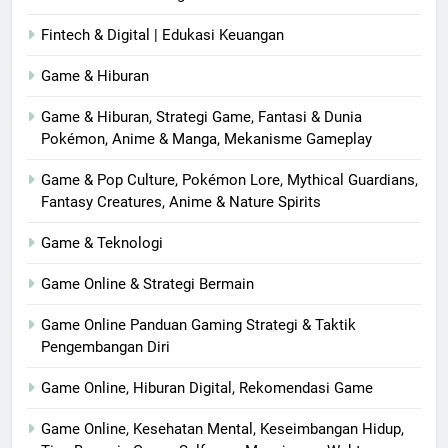
Fintech & Digital | Edukasi Keuangan
Game & Hiburan
Game & Hiburan, Strategi Game, Fantasi & Dunia
Pokémon, Anime & Manga, Mekanisme Gameplay
Game & Pop Culture, Pokémon Lore, Mythical Guardians,
Fantasy Creatures, Anime & Nature Spirits
Game & Teknologi
Game Online & Strategi Bermain
Game Online Panduan Gaming Strategi & Taktik
Pengembangan Diri
Game Online, Hiburan Digital, Rekomendasi Game
Game Online, Kesehatan Mental, Keseimbangan Hidup,