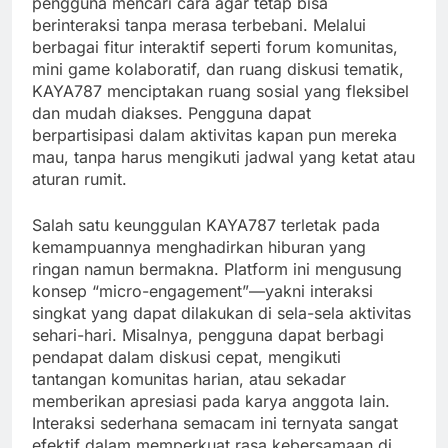
pengguna mencari cara agar tetap bisa
berinteraksi tanpa merasa terbebani. Melalui
berbagai fitur interaktif seperti forum komunitas,
mini game kolaboratif, dan ruang diskusi tematik,
KAYA787 menciptakan ruang sosial yang fleksibel
dan mudah diakses. Pengguna dapat
berpartisipasi dalam aktivitas kapan pun mereka
mau, tanpa harus mengikuti jadwal yang ketat atau
aturan rumit.
Salah satu keunggulan KAYA787 terletak pada
kemampuannya menghadirkan hiburan yang
ringan namun bermakna. Platform ini mengusung
konsep “micro-engagement”—yakni interaksi
singkat yang dapat dilakukan di sela-sela aktivitas
sehari-hari. Misalnya, pengguna dapat berbagi
pendapat dalam diskusi cepat, mengikuti
tantangan komunitas harian, atau sekadar
memberikan apresiasi pada karya anggota lain.
Interaksi sederhana semacam ini ternyata sangat
efektif dalam memperkuat rasa kebersamaan di