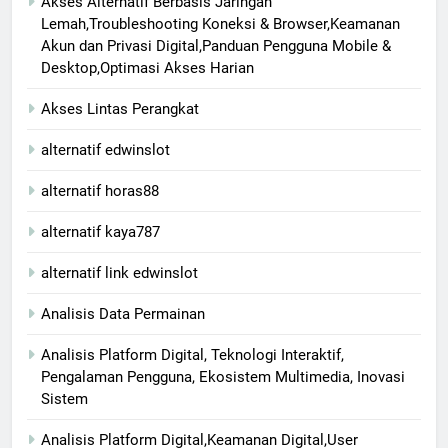
Akses Alternatif Berbasis Jaringan
Lemah,Troubleshooting Koneksi & Browser,Keamanan
Akun dan Privasi Digital,Panduan Pengguna Mobile &
Desktop,Optimasi Akses Harian
Akses Lintas Perangkat
alternatif edwinslot
alternatif horas88
alternatif kaya787
alternatif link edwinslot
Analisis Data Permainan
Analisis Platform Digital, Teknologi Interaktif,
Pengalaman Pengguna, Ekosistem Multimedia, Inovasi
Sistem
Analisis Platform Digital,Keamanan Digital,User