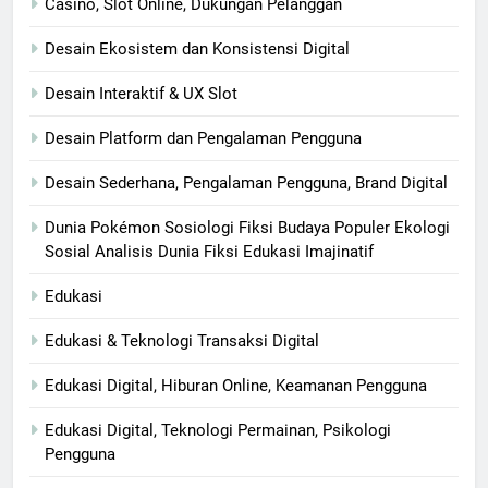
Casino, Slot Online, Dukungan Pelanggan
Desain Ekosistem dan Konsistensi Digital
Desain Interaktif & UX Slot
Desain Platform dan Pengalaman Pengguna
Desain Sederhana, Pengalaman Pengguna, Brand Digital
Dunia Pokémon Sosiologi Fiksi Budaya Populer Ekologi
Sosial Analisis Dunia Fiksi Edukasi Imajinatif
Edukasi
Edukasi & Teknologi Transaksi Digital
Edukasi Digital, Hiburan Online, Keamanan Pengguna
Edukasi Digital, Teknologi Permainan, Psikologi
Pengguna