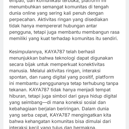
empati, dan komunikasi terbuka, platform ini
menumbuhkan semangat komunitas di tengah
dunia online yang sering kali penuh dengan
perpecahan. Aktivitas ringan yang disediakan
tidak hanya mempererat hubungan antar
pengguna, tetapi juga membantu membangun rasa
memiliki yang kuat terhadap komunitas itu sendiri.
Kesimpulannya, KAYA787 telah berhasil
menunjukkan bahwa teknologi dapat digunakan
secara bijak untuk memperkuat konektivitas
manusia. Melalui aktivitas ringan, interaksi
spontan, dan ruang digital yang positif, platform
ini membantu penggunanya tetap terhubung tanpa
tekanan. KAYA787 tidak hanya menjadi tempat
hiburan, tetapi juga simbol dari gaya hidup digital
yang seimbang—di mana koneksi sosial dan
kebahagiaan berjalan beriringan. Dalam dunia
yang serba cepat, KAYA787 mengingatkan kita
bahwa kehangatan komunitas bisa dimulai dari
interaksi kecil yang tulus dan bermakna.