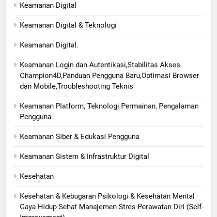
Keamanan Digital
Keamanan Digital & Teknologi
Keamanan Digital.
Keamanan Login dan Autentikasi,Stabilitas Akses
Champion4D,Panduan Pengguna Baru,Optimasi Browser
dan Mobile,Troubleshooting Teknis
Keamanan Platform, Teknologi Permainan, Pengalaman
Pengguna
Keamanan Siber & Edukasi Pengguna
Keamanan Sistem & Infrastruktur Digital
Kesehatan
Kesehatan & Kebugaran Psikologi & Kesehatan Mental
Gaya Hidup Sehat Manajemen Stres Perawatan Diri (Self-