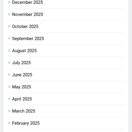
December 2025
November 2025
October 2025
September 2025
August 2025
July 2025
June 2025
May 2025
April 2025
March 2025
February 2025