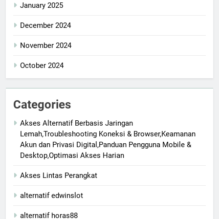
January 2025
December 2024
November 2024
October 2024
Categories
Akses Alternatif Berbasis Jaringan
Lemah,Troubleshooting Koneksi & Browser,Keamanan
Akun dan Privasi Digital,Panduan Pengguna Mobile &
Desktop,Optimasi Akses Harian
Akses Lintas Perangkat
alternatif edwinslot
alternatif horas88