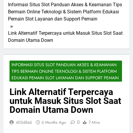
Informasi Situs Slot Panduan Akses & Keamanan Tips
Bermain Online Teknologi & Sistem Platform Edukasi
Pemain Slot Layanan dan Support Pemain
Link Alternatif Terpercaya untuk Masuk Situs Slot Saat
Domain Utama Down
INFORMASI SITUS SLOT PANDUAN AKSES & KEAMANAN
TIPS BERMAIN ONLINE TEKNOLOGI & SISTEM PLATFORM
EDUKASI PEMAIN SLOT LAYANAN DAN SUPPORT PEMAIN
Link Alternatif Terpercaya
untuk Masuk Situs Slot Saat
Domain Utama Down
0
403d8e6
6 Months Ago
7 Mins