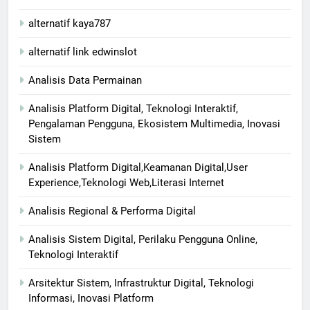
alternatif kaya787
alternatif link edwinslot
Analisis Data Permainan
Analisis Platform Digital, Teknologi Interaktif,
Pengalaman Pengguna, Ekosistem Multimedia, Inovasi
Sistem
Analisis Platform Digital,Keamanan Digital,User
Experience,Teknologi Web,Literasi Internet
Analisis Regional & Performa Digital
Analisis Sistem Digital, Perilaku Pengguna Online,
Teknologi Interaktif
Arsitektur Sistem, Infrastruktur Digital, Teknologi
Informasi, Inovasi Platform