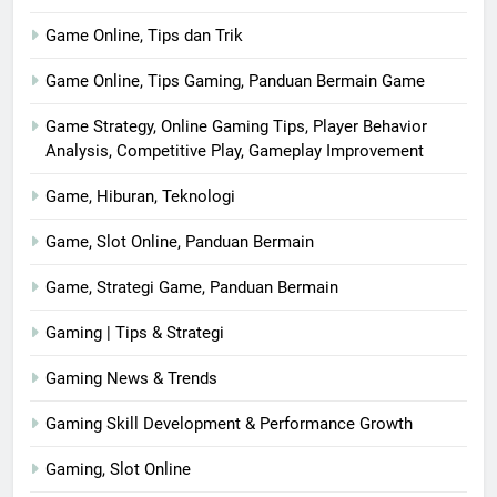
Game Online, Tips dan Trik
Game Online, Tips Gaming, Panduan Bermain Game
Game Strategy, Online Gaming Tips, Player Behavior
Analysis, Competitive Play, Gameplay Improvement
Game, Hiburan, Teknologi
Game, Slot Online, Panduan Bermain
Game, Strategi Game, Panduan Bermain
Gaming | Tips & Strategi
Gaming News & Trends
Gaming Skill Development & Performance Growth
Gaming, Slot Online