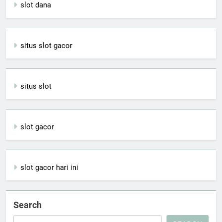
slot dana
situs slot gacor
situs slot
slot gacor
slot gacor hari ini
Search