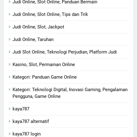
Judi Online, Slot Online, Panduan Bermain
Judi Online, Slot Online, Tips dan Trik
Judi Online, Slot, Jackpot
Judi Online, Taruhan
Judi Slot Online, Teknologi Perjudian, Platform Judi
Kasino, Slot, Permainan Online
Kategori: Panduan Game Online
Kategori: Teknologi Digital, Inovasi Gaming, Pengalaman
Pengguna, Game Online
kaya787
kaya787 alternatif
kaya787 login