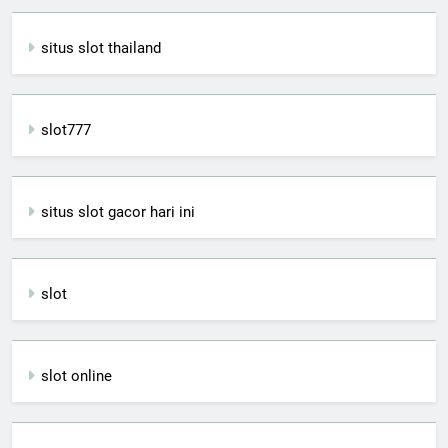
situs slot thailand
slot777
situs slot gacor hari ini
slot
slot online