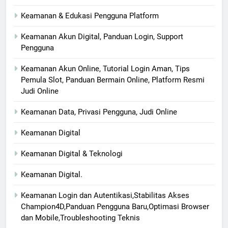
Keamanan & Edukasi Pengguna Platform
Keamanan Akun Digital, Panduan Login, Support
Pengguna
Keamanan Akun Online, Tutorial Login Aman, Tips
Pemula Slot, Panduan Bermain Online, Platform Resmi
Judi Online
Keamanan Data, Privasi Pengguna, Judi Online
Keamanan Digital
Keamanan Digital & Teknologi
Keamanan Digital.
Keamanan Login dan Autentikasi,Stabilitas Akses
Champion4D,Panduan Pengguna Baru,Optimasi Browser
dan Mobile,Troubleshooting Teknis