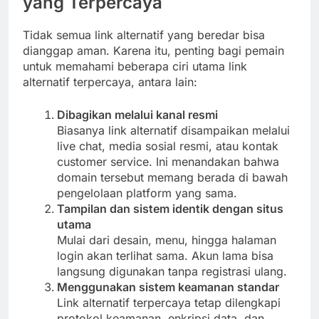
yang Terpercaya
Tidak semua link alternatif yang beredar bisa
dianggap aman. Karena itu, penting bagi pemain
untuk memahami beberapa ciri utama link
alternatif terpercaya, antara lain:
Dibagikan melalui kanal resmi
Biasanya link alternatif disampaikan melalui
live chat, media sosial resmi, atau kontak
customer service. Ini menandakan bahwa
domain tersebut memang berada di bawah
pengelolaan platform yang sama.
Tampilan dan sistem identik dengan situs
utama
Mulai dari desain, menu, hingga halaman
login akan terlihat sama. Akun lama bisa
langsung digunakan tanpa registrasi ulang.
Menggunakan sistem keamanan standar
Link alternatif terpercaya tetap dilengkapi
protokol keamanan, enkripsi data, dan