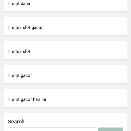
slot dana
situs slot gacor
situs slot
slot gacor
slot gacor hari ini
Search