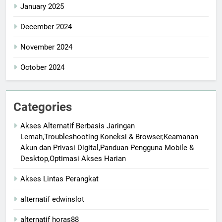
January 2025
December 2024
November 2024
October 2024
Categories
Akses Alternatif Berbasis Jaringan
Lemah,Troubleshooting Koneksi & Browser,Keamanan
Akun dan Privasi Digital,Panduan Pengguna Mobile &
Desktop,Optimasi Akses Harian
Akses Lintas Perangkat
alternatif edwinslot
alternatif horas88