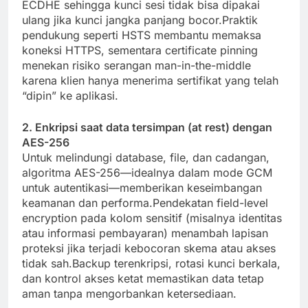
ECDHE sehingga kunci sesi tidak bisa dipakai
ulang jika kunci jangka panjang bocor.Praktik
pendukung seperti HSTS membantu memaksa
koneksi HTTPS, sementara certificate pinning
menekan risiko serangan man-in-the-middle
karena klien hanya menerima sertifikat yang telah
“dipin” ke aplikasi.
2. Enkripsi saat data tersimpan (at rest) dengan
AES-256
Untuk melindungi database, file, dan cadangan,
algoritma AES-256—idealnya dalam mode GCM
untuk autentikasi—memberikan keseimbangan
keamanan dan performa.Pendekatan field-level
encryption pada kolom sensitif (misalnya identitas
atau informasi pembayaran) menambah lapisan
proteksi jika terjadi kebocoran skema atau akses
tidak sah.Backup terenkripsi, rotasi kunci berkala,
dan kontrol akses ketat memastikan data tetap
aman tanpa mengorbankan ketersediaan.