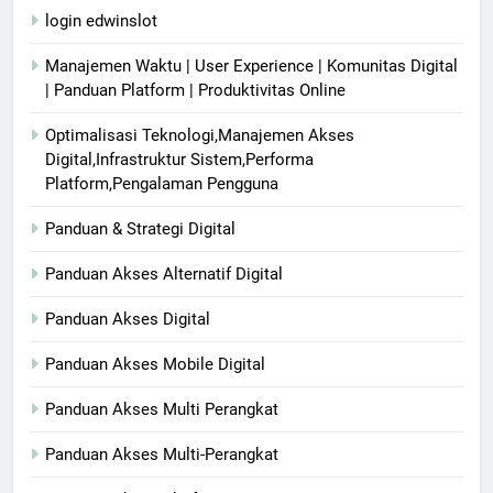
login edwinslot
Manajemen Waktu | User Experience | Komunitas Digital
| Panduan Platform | Produktivitas Online
Optimalisasi Teknologi,Manajemen Akses
Digital,Infrastruktur Sistem,Performa
Platform,Pengalaman Pengguna
Panduan & Strategi Digital
Panduan Akses Alternatif Digital
Panduan Akses Digital
Panduan Akses Mobile Digital
Panduan Akses Multi Perangkat
Panduan Akses Multi-Perangkat