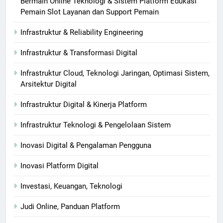
Bermain Online Teknologi & Sistem Platform Edukasi
Pemain Slot Layanan dan Support Pemain
Infrastruktur & Reliability Engineering
Infrastruktur & Transformasi Digital
Infrastruktur Cloud, Teknologi Jaringan, Optimasi Sistem,
Arsitektur Digital
Infrastruktur Digital & Kinerja Platform
Infrastruktur Teknologi & Pengelolaan Sistem
Inovasi Digital & Pengalaman Pengguna
Inovasi Platform Digital
Investasi, Keuangan, Teknologi
Judi Online, Panduan Platform