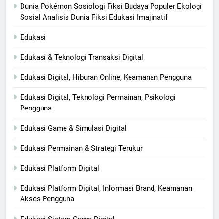
Dunia Pokémon Sosiologi Fiksi Budaya Populer Ekologi
Sosial Analisis Dunia Fiksi Edukasi Imajinatif
Edukasi
Edukasi & Teknologi Transaksi Digital
Edukasi Digital, Hiburan Online, Keamanan Pengguna
Edukasi Digital, Teknologi Permainan, Psikologi
Pengguna
Edukasi Game & Simulasi Digital
Edukasi Permainan & Strategi Terukur
Edukasi Platform Digital
Edukasi Platform Digital, Informasi Brand, Keamanan
Akses Pengguna
Edukasi Sistem Game Digital