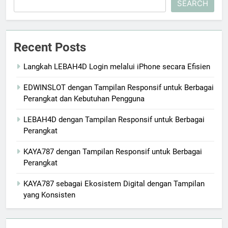
SEARCH
Recent Posts
Langkah LEBAH4D Login melalui iPhone secara Efisien
EDWINSLOT dengan Tampilan Responsif untuk Berbagai
Perangkat dan Kebutuhan Pengguna
LEBAH4D dengan Tampilan Responsif untuk Berbagai
Perangkat
KAYA787 dengan Tampilan Responsif untuk Berbagai
Perangkat
KAYA787 sebagai Ekosistem Digital dengan Tampilan
yang Konsisten