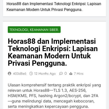
Horas88 dan Implementasi Teknologi Enkripsi: Lapisan
Keamanan Modern Untuk Privasi Pengguna.
TEKNOLOGI, KEAMANAN SIBER.
Horas88 dan Implementasi
Teknologi Enkripsi: Lapisan
Keamanan Modern Untuk
Privasi Pengguna.
0
403d8e6
12 Months Ago
7 Mins
Ulasan komprehensif tentang praktik enkripsi yang
relevan untuk Horas88—TLS 1.3, AES-256,
HSM/KMS, PFS, hashing Argon2/bcrypt, dan 2FA
—guna melindungi data, mencegah kebocoran,
serta meningkatkan kepercayaan pengguna.