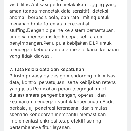
visibilitas.Aplikasi perlu melakukan logging yang
aman (tanpa mencetak data sensitif), deteksi
anomali berbasis pola, dan rate limiting untuk
menahan brute force atau credential
stuffing.Dengan pipeline ke sistem pemantauan,
tim bisa merespons lebih cepat ketika ada
penyimpangan.Perlu pula kebijakan DLP untuk
mencegah kebocoran data melalui kanal keluaran
yang tidak diawasi.
7. Tata kelola data dan kepatuhan
Prinsip privacy by design mendorong minimisasi
data, kontrol persetujuan, serta kebijakan retensi
yang jelas.Pemisahan peran (segregation of
duties) antara pengembangan, operasi, dan
keamanan mencegah konflik kepentingan.Audit
berkala, uji penetrasi terencana, dan simulasi
skenario kebocoran membantu memastikan
implementasi enkripsi tetap efektif seiring
bertambahnya fitur layanan.