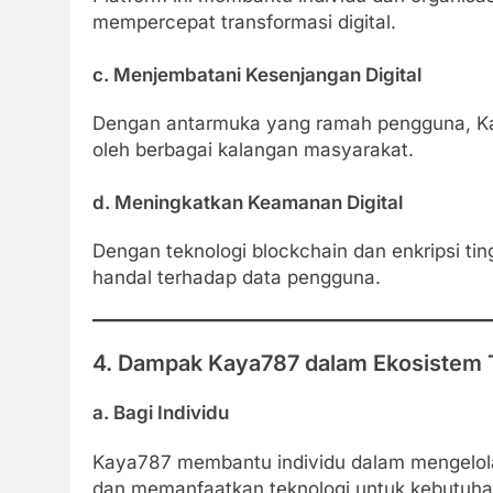
mempercepat transformasi digital.
c. Menjembatani Kesenjangan Digital
Dengan antarmuka yang ramah pengguna, Ka
oleh berbagai kalangan masyarakat.
d. Meningkatkan Keamanan Digital
Dengan teknologi blockchain dan enkripsi ti
handal terhadap data pengguna.
4. Dampak Kaya787 dalam Ekosistem 
a. Bagi Individu
Kaya787 membantu individu dalam mengelol
dan memanfaatkan teknologi untuk kebutuhan