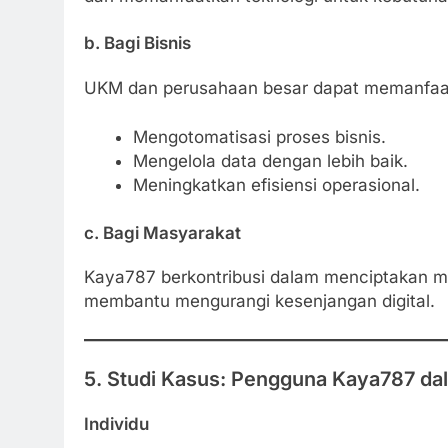
b. Bagi Bisnis
UKM dan perusahaan besar dapat memanfaa
Mengotomatisasi proses bisnis.
Mengelola data dengan lebih baik.
Meningkatkan efisiensi operasional.
c. Bagi Masyarakat
Kaya787 berkontribusi dalam menciptakan ma
membantu mengurangi kesenjangan digital.
5. Studi Kasus: Pengguna Kaya787 da
Individu