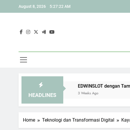
Skip
August 8, 2026
5:27:23 AM
to
content
Dr
Dapatkan I
ne secara Efisien
EDWINSLOT dengan Tampilan Respons
3 Weeks Ago
HEADLINES
Home
Teknologi dan Transformasi Digital
Kay