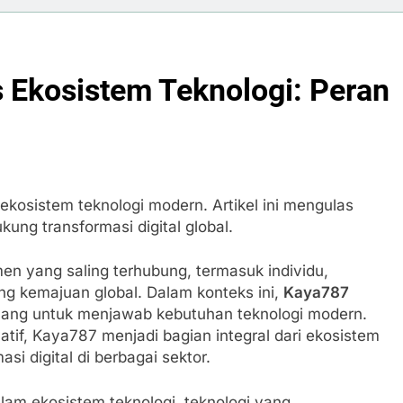
 Ekosistem Teknologi: Peran
ekosistem teknologi modern. Artikel ini mengulas
ung transformasi digital global.
en yang saling terhubung, termasuk individu,
ung kemajuan global. Dalam konteks ini,
Kaya787
ancang untuk menjawab kebutuhan teknologi modern.
atif, Kaya787 menjadi bagian integral dari ekosistem
i digital di berbagai sektor.
lam ekosistem teknologi, teknologi yang