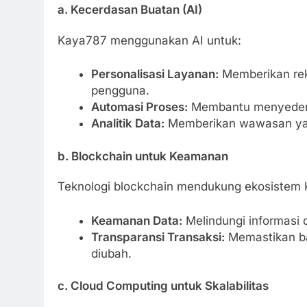
a. Kecerdasan Buatan (AI)
Kaya787 menggunakan AI untuk:
Personalisasi Layanan:
Memberikan rek
pengguna.
Automasi Proses:
Membantu menyederh
Analitik Data:
Memberikan wawasan yan
b. Blockchain untuk Keamanan
Teknologi blockchain mendukung ekosistem
Keamanan Data:
Melindungi informasi 
Transparansi Transaksi:
Memastikan ba
diubah.
c. Cloud Computing untuk Skalabilitas