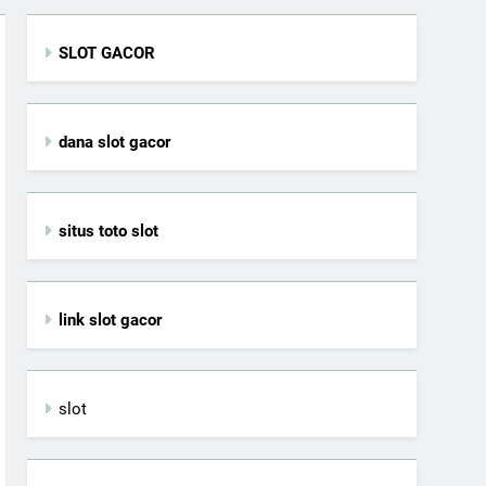
SLOT GACOR
dana slot gacor
situs toto slot
link slot gacor
slot