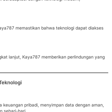
ya787 memastikan bahwa teknologi dapat diakses
ngkat lanjut, Kaya787 memberikan perlindungan yang
Teknologi
a keuangan pribadi, menyimpan data dengan aman,
 sehari-hari.