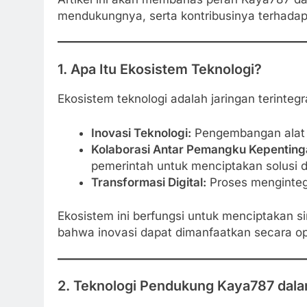
mendukungnya, serta kontribusinya terhadap
1. Apa Itu Ekosistem Teknologi?
Ekosistem teknologi adalah jaringan terintegra
Inovasi Teknologi:
Pengembangan alat 
Kolaborasi Antar Pemangku Kepenting
pemerintah untuk menciptakan solusi di
Transformasi Digital:
Proses menginteg
Ekosistem ini berfungsi untuk menciptakan s
bahwa inovasi dapat dimanfaatkan secara op
2. Teknologi Pendukung Kaya787 dala