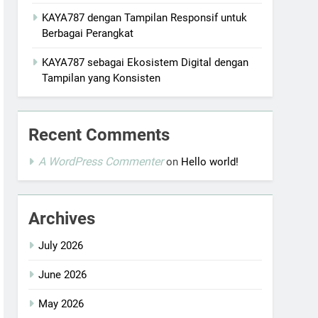
KAYA787 dengan Tampilan Responsif untuk
Berbagai Perangkat
KAYA787 sebagai Ekosistem Digital dengan
Tampilan yang Konsisten
Recent Comments
A WordPress Commenter
on
Hello world!
Archives
July 2026
June 2026
May 2026