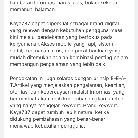
hambatan.Informasi harus jelas, bukan sekadar
memenuhi halaman.
Kaya787 dapat diperkuat sebagai brand digital
yang relevan dengan kebutuhan pengguna masa
kini melalui pendekatan yang berfokus pada
kenyamanan.Akses mobile yang rapi, sistem
stabil, keamanan akun, dan pusat bantuan yang
mudah ditemukan adalah kombinasi penting dalam
membangun pengalaman yang lebih baik.
Pendekatan ini juga selaras dengan prinsip E-E-A-
T.Artikel yang menjelaskan pengalaman, keahlian,
otoritas, dan kepercayaan melalui informasi yang
bermanfaat akan lebih kuat dibandingkan konten
yang hanya mengejar keyword.Brand keyword
Kaya787 dapat tumbuh lebih natural ketika
didukung pembahasan yang benar-benar
menjawab kebutuhan pengguna.