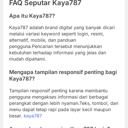
FAQ Seputar Kaya787
Apa itu Kaya787?
Kaya787 adalah brand digital yang banyak dicari
melalui variasi keyword seperti login, resmi,
alternatif, mobile, dan panduan
pengguna.Pencarian tersebut menunjukkan
kebutuhan terhadap informasi yang jelas dan
mudah dipahami.
Mengapa tampilan responsif penting bagi
Kaya787?
Tampilan responsif penting karena membantu
pengguna mengakses informasi dari berbagai
perangkat dengan lebih nyaman.Teks, tombol, dan
menu dapat tetap rapi pada layar kecil maupun
besar.
kaya787