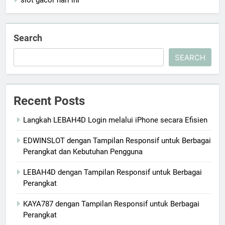
Search
SEARCH
Recent Posts
Langkah LEBAH4D Login melalui iPhone secara Efisien
EDWINSLOT dengan Tampilan Responsif untuk Berbagai
Perangkat dan Kebutuhan Pengguna
LEBAH4D dengan Tampilan Responsif untuk Berbagai
Perangkat
KAYA787 dengan Tampilan Responsif untuk Berbagai
Perangkat