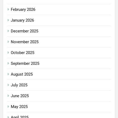
February 2026
January 2026
December 2025
November 2025
October 2025
September 2025
August 2025
July 2025
June 2025
May 2025
April 2025