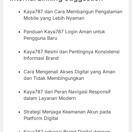
Kaya787 dan Cara Membangun Pengalaman
Mobile yang Lebih Nyaman
Panduan Kaya787 Login Aman untuk
Pengguna Baru
Kaya787 Resmi dan Pentingnya Konsistensi
Informasi Brand
Cara Mengenali Akses Digital yang Aman
dan Tidak Membingungkan
Kaya787 dan Peran Navigasi Responsif
dalam Layanan Modern
Strategi Menjaga Keamanan Akun pada
Platform Digital
Kaya787 sebagai Brand Digital dengan