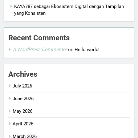
KAYA787 sebagai Ekosistem Digital dengan Tampilan
yang Konsisten
Recent Comments
A WordPress Commenter
on
Hello world!
Archives
July 2026
June 2026
May 2026
April 2026
March 2026