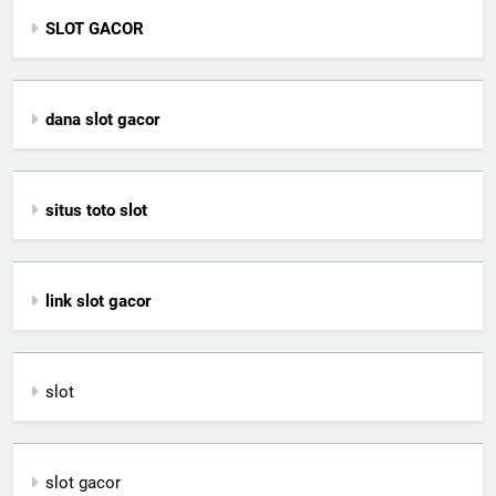
SLOT GACOR
dana slot gacor
situs toto slot
link slot gacor
slot
slot gacor