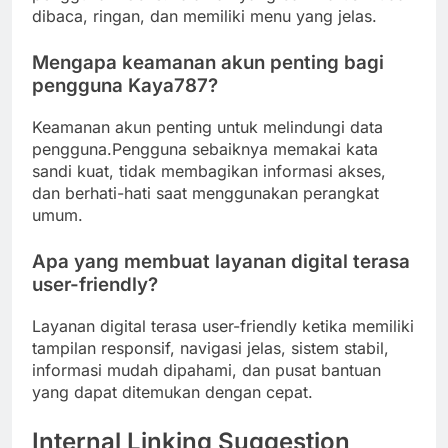
dibaca, ringan, dan memiliki menu yang jelas.
Mengapa keamanan akun penting bagi
pengguna Kaya787?
Keamanan akun penting untuk melindungi data
pengguna.Pengguna sebaiknya memakai kata
sandi kuat, tidak membagikan informasi akses,
dan berhati-hati saat menggunakan perangkat
umum.
Apa yang membuat layanan digital terasa
user-friendly?
Layanan digital terasa user-friendly ketika memiliki
tampilan responsif, navigasi jelas, sistem stabil,
informasi mudah dipahami, dan pusat bantuan
yang dapat ditemukan dengan cepat.
Internal Linking Suggestion