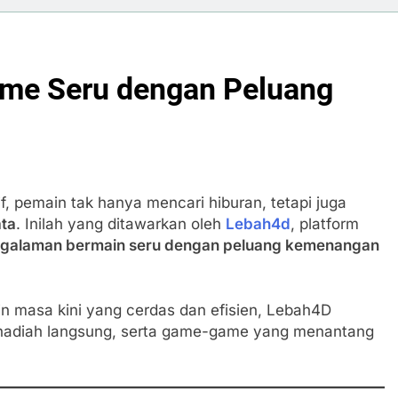
me Seru dengan Peluang
f, pemain tak hanya mencari hiburan, tetapi juga
ata
. Inilah yang ditawarkan oleh
Lebah4d
, platform
galaman bermain seru dengan peluang kemenangan
 masa kini yang cerdas dan efisien, Lebah4D
hadiah langsung, serta game-game yang menantang