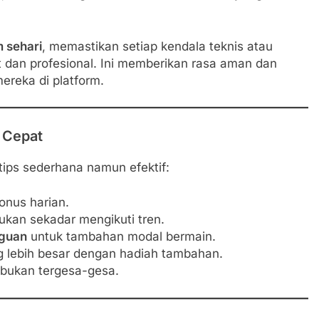
 sehari
, memastikan setiap kendala teknis atau
dan profesional. Ini memberikan rasa aman dan
ereka di platform.
 Cepat
tips sederhana namun efektif:
onus harian.
bukan sekadar mengikuti tren.
gguan
untuk tambahan modal bermain.
 lebih besar dengan hadiah tambahan.
 bukan tergesa-gesa.