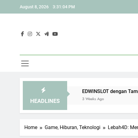
Skip
August 8, 2026
3:31:05 PM
to
content
Dr
Dapatkan I
ne secara Efisien
EDWINSLOT dengan Tampilan Respons
3 Weeks Ago
HEADLINES
Home
Game, Hiburan, Teknologi
Lebah4D: Me