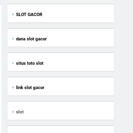
SLOT GACOR
dana slot gacor
situs toto slot
link slot gacor
slot