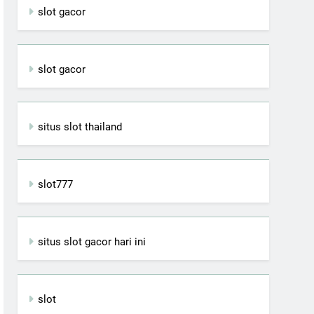
slot gacor
slot gacor
situs slot thailand
slot777
situs slot gacor hari ini
slot