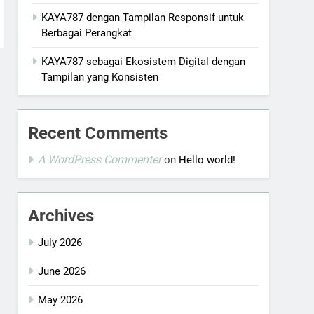
KAYA787 dengan Tampilan Responsif untuk
Berbagai Perangkat
KAYA787 sebagai Ekosistem Digital dengan
Tampilan yang Konsisten
Recent Comments
A WordPress Commenter
on
Hello world!
Archives
July 2026
June 2026
May 2026