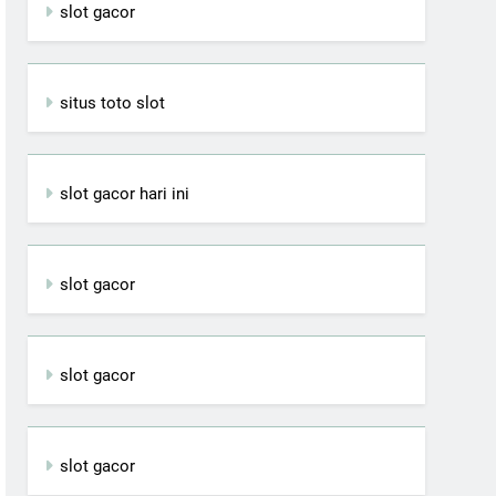
slot gacor
situs toto slot
slot gacor hari ini
slot gacor
slot gacor
slot gacor