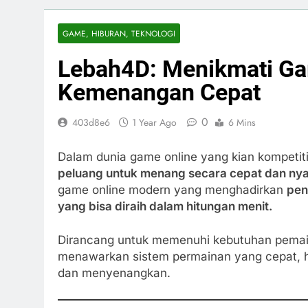
GAME, HIBURAN, TEKNOLOGI
Lebah4D: Menikmati Ga
Kemenangan Cepat
0
403d8e6
1 Year Ago
6 Mins
Dalam dunia game online yang kian kompetiti
peluang untuk menang secara cepat dan ny
game online modern yang menghadirkan
pen
yang bisa diraih dalam hitungan menit.
Dirancang untuk memenuhi kebutuhan pemain
menawarkan sistem permainan yang cepat, 
dan menyenangkan.