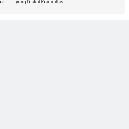
ot
yang Diakui Komunitas