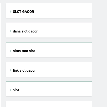
SLOT GACOR
dana slot gacor
situs toto slot
link slot gacor
slot