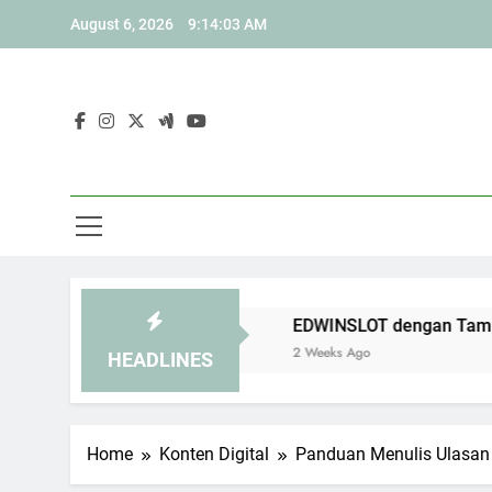
Skip
August 6, 2026
9:14:04 AM
to
content
Dr
Dapatkan I
ecara Efisien
EDWINSLOT dengan Tampilan Responsif 
2 Weeks Ago
HEADLINES
Home
Konten Digital
Panduan Menulis Ulasan 