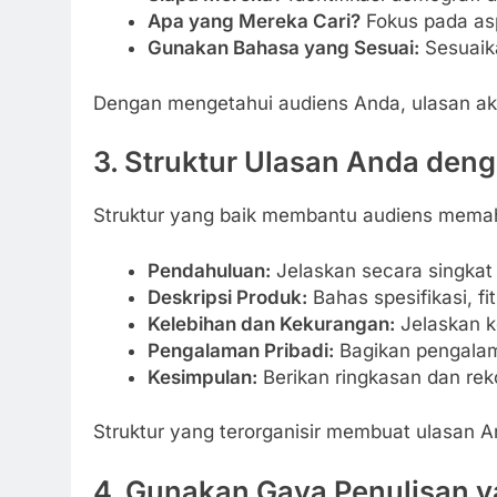
Apa yang Mereka Cari?
Fokus pada asp
Gunakan Bahasa yang Sesuai:
Sesuaika
Dengan mengetahui audiens Anda, ulasan aka
3. Struktur Ulasan Anda deng
Struktur yang baik membantu audiens mema
Pendahuluan:
Jelaskan secara singkat 
Deskripsi Produk:
Bahas spesifikasi, fi
Kelebihan dan Kekurangan:
Jelaskan k
Pengalaman Pribadi:
Bagikan pengalam
Kesimpulan:
Berikan ringkasan dan re
Struktur yang terorganisir membuat ulasan An
4. Gunakan Gaya Penulisan y