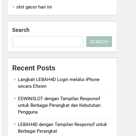
slot gacor hari ini
Search
SEARCH
Recent Posts
Langkah LEBAH4D Login melalui iPhone
secara Efisien
EDWINSLOT dengan Tampilan Responsif
untuk Berbagai Perangkat dan Kebutuhan
Pengguna
LEBAH4D dengan Tampilan Responsif untuk
Berbagai Perangkat