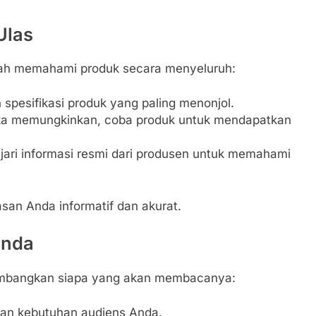
Ulas
lah memahami produk secara menyeluruh:
an spesifikasi produk yang paling menonjol.
a memungkinkan, coba produk untuk mendapatkan
jari informasi resmi dari produsen untuk memahami
n Anda informatif dan akurat.
Anda
timbangkan siapa yang akan membacanya:
 dan kebutuhan audiens Anda.