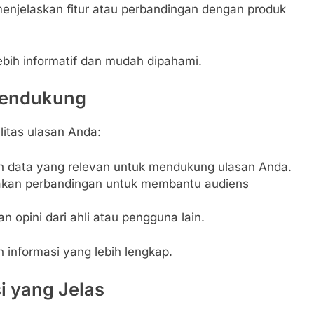
njelaskan fitur atau perbandingan dengan produk
bih informatif dan mudah dipahami.
 Pendukung
litas ulasan Anda:
n data yang relevan untuk mendukung ulasan Anda.
kan perbandingan untuk membantu audiens
 opini dari ahli atau pengguna lain.
informasi yang lebih lengkap.
i yang Jelas