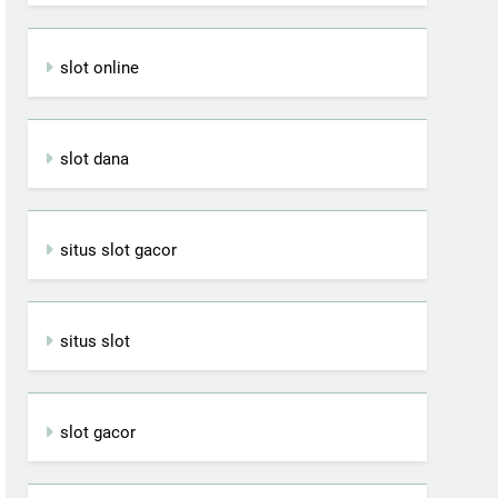
slot online
slot dana
situs slot gacor
situs slot
slot gacor