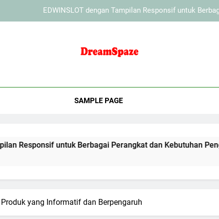
EDWINSLOT dengan Tampilan Responsif untuk Berbag
LEBAH4D dengan Tampilan
KAYA787 dengan Tampila
eamSpaze
Langkah LEBAH4D
nspirasi Desain Interior Dan Dekorasi Kreatif Di Dream Spaze
EDWINSLOT dengan Tampilan Responsif untuk Berbag
SAMPLE PAGE
LEBAH4D dengan Tampilan
KAYA787 dengan Tampila
untuk Berbagai Perangkat dan Kebutuhan Pengguna
LE
2 W
Produk yang Informatif dan Berpengaruh