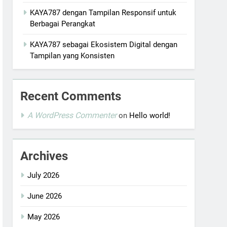
KAYA787 dengan Tampilan Responsif untuk
Berbagai Perangkat
KAYA787 sebagai Ekosistem Digital dengan
Tampilan yang Konsisten
Recent Comments
A WordPress Commenter
on
Hello world!
Archives
July 2026
June 2026
May 2026