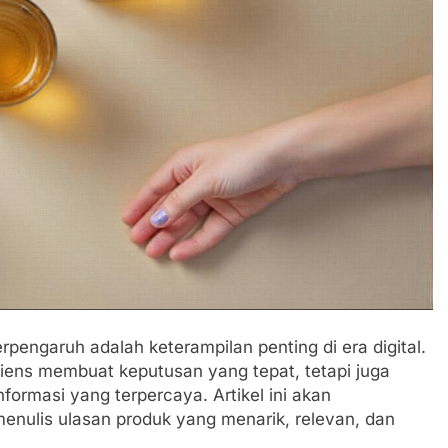
rpengaruh adalah keterampilan penting di era digital.
ens membuat keputusan yang tepat, tetapi juga
ormasi yang terpercaya. Artikel ini akan
nulis ulasan produk yang menarik, relevan, dan