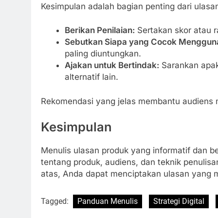
Kesimpulan adalah bagian penting dari ulasa
Berikan Penilaian:
Sertakan skor atau ra
Sebutkan Siapa yang Cocok Mengguna
paling diuntungkan.
Ajakan untuk Bertindak:
Sarankan apak
alternatif lain.
Rekomendasi yang jelas membantu audiens 
Kesimpulan
Menulis ulasan produk yang informatif da
tentang produk, audiens, dan teknik penulisa
atas, Anda dapat menciptakan ulasan yang m
Tagged:
Panduan Menulis
Strategi Digital