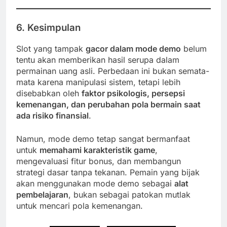
6. Kesimpulan
Slot yang tampak
gacor dalam mode demo
belum
tentu akan memberikan hasil serupa dalam
permainan uang asli. Perbedaan ini bukan semata-
mata karena manipulasi sistem, tetapi lebih
disebabkan oleh
faktor psikologis, persepsi
kemenangan, dan perubahan pola bermain saat
ada risiko finansial
.
Namun, mode demo tetap sangat bermanfaat
untuk
memahami karakteristik game
,
mengevaluasi fitur bonus, dan membangun
strategi dasar tanpa tekanan. Pemain yang bijak
akan menggunakan mode demo sebagai
alat
pembelajaran
, bukan sebagai patokan mutlak
untuk mencari pola kemenangan.