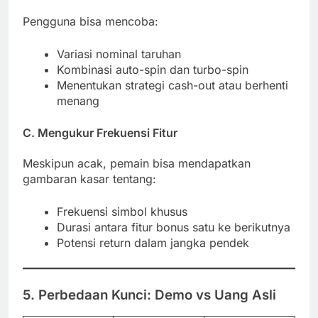
Pengguna bisa mencoba:
Variasi nominal taruhan
Kombinasi auto-spin dan turbo-spin
Menentukan strategi cash-out atau berhenti
menang
C.
Mengukur Frekuensi Fitur
Meskipun acak, pemain bisa mendapatkan
gambaran kasar tentang:
Frekuensi simbol khusus
Durasi antara fitur bonus satu ke berikutnya
Potensi return dalam jangka pendek
5. Perbedaan Kunci: Demo vs Uang Asli