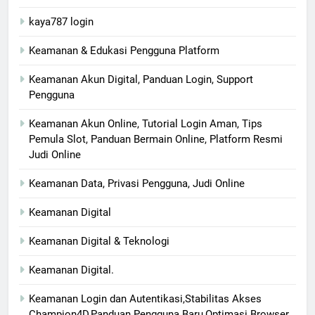
kaya787 login
Keamanan & Edukasi Pengguna Platform
Keamanan Akun Digital, Panduan Login, Support
Pengguna
Keamanan Akun Online, Tutorial Login Aman, Tips
Pemula Slot, Panduan Bermain Online, Platform Resmi
Judi Online
Keamanan Data, Privasi Pengguna, Judi Online
Keamanan Digital
Keamanan Digital & Teknologi
Keamanan Digital.
Keamanan Login dan Autentikasi,Stabilitas Akses
Champion4D,Panduan Pengguna Baru,Optimasi Browser