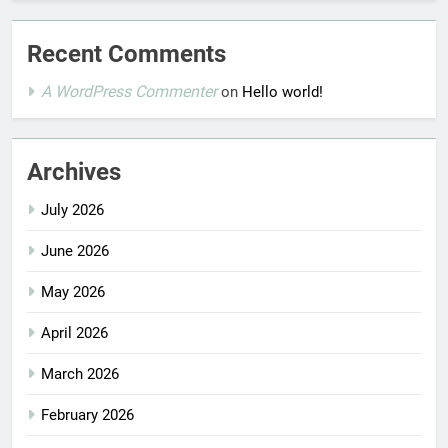
Recent Comments
A WordPress Commenter
on
Hello world!
Archives
July 2026
June 2026
May 2026
April 2026
March 2026
February 2026