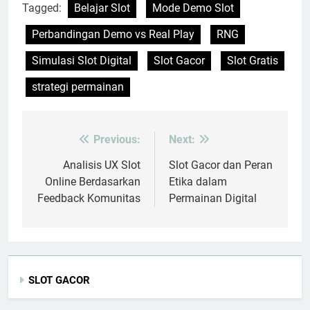
Tagged:
Belajar Slot
Mode Demo Slot
Perbandingan Demo vs Real Play
RNG
Simulasi Slot Digital
Slot Gacor
Slot Gratis
strategi permainan
Previous:
Next:
Post
navigation
Analisis UX Slot
Slot Gacor dan Peran
Online Berdasarkan
Etika dalam
Feedback Komunitas
Permainan Digital
SLOT GACOR