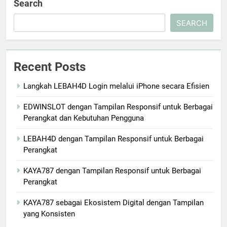
Search
SEARCH
Recent Posts
Langkah LEBAH4D Login melalui iPhone secara Efisien
EDWINSLOT dengan Tampilan Responsif untuk Berbagai
Perangkat dan Kebutuhan Pengguna
LEBAH4D dengan Tampilan Responsif untuk Berbagai
Perangkat
KAYA787 dengan Tampilan Responsif untuk Berbagai
Perangkat
KAYA787 sebagai Ekosistem Digital dengan Tampilan
yang Konsisten