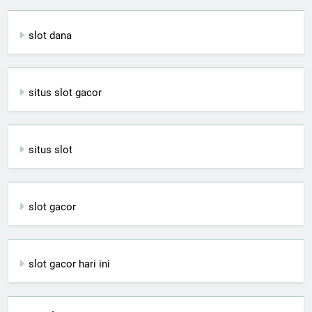
slot dana
situs slot gacor
situs slot
slot gacor
slot gacor hari ini