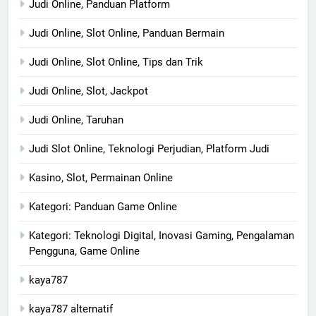
Judi Online, Panduan Platform
Judi Online, Slot Online, Panduan Bermain
Judi Online, Slot Online, Tips dan Trik
Judi Online, Slot, Jackpot
Judi Online, Taruhan
Judi Slot Online, Teknologi Perjudian, Platform Judi
Kasino, Slot, Permainan Online
Kategori: Panduan Game Online
Kategori: Teknologi Digital, Inovasi Gaming, Pengalaman
Pengguna, Game Online
kaya787
kaya787 alternatif