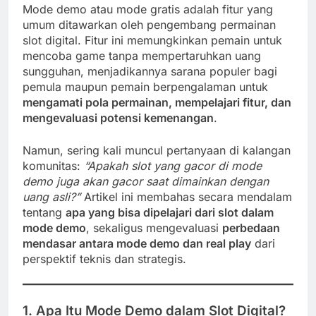
Mode demo atau mode gratis adalah fitur yang
umum ditawarkan oleh pengembang permainan
slot digital. Fitur ini memungkinkan pemain untuk
mencoba game tanpa mempertaruhkan uang
sungguhan, menjadikannya sarana populer bagi
pemula maupun pemain berpengalaman untuk
mengamati pola permainan, mempelajari fitur, dan
mengevaluasi potensi kemenangan
.
Namun, sering kali muncul pertanyaan di kalangan
komunitas:
“Apakah slot yang gacor di mode
demo juga akan gacor saat dimainkan dengan
uang asli?”
Artikel ini membahas secara mendalam
tentang
apa yang bisa dipelajari dari slot dalam
mode demo
, sekaligus mengevaluasi
perbedaan
mendasar antara mode demo dan real play
dari
perspektif teknis dan strategis.
1. Apa Itu Mode Demo dalam Slot Digital?