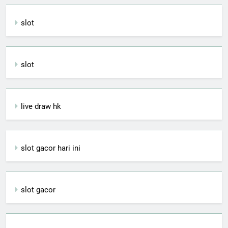
slot
slot
live draw hk
slot gacor hari ini
slot gacor