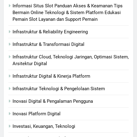
Informasi Situs Slot Panduan Akses & Keamanan Tips
Bermain Online Teknologi & Sistem Platform Edukasi
Pemain Slot Layanan dan Support Pemain
Infrastruktur & Reliability Engineering
Infrastruktur & Transformasi Digital
Infrastruktur Cloud, Teknologi Jaringan, Optimasi Sistem,
Arsitektur Digital
Infrastruktur Digital & Kinerja Platform
Infrastruktur Teknologi & Pengelolaan Sistem
Inovasi Digital & Pengalaman Pengguna
Inovasi Platform Digital
Investasi, Keuangan, Teknologi