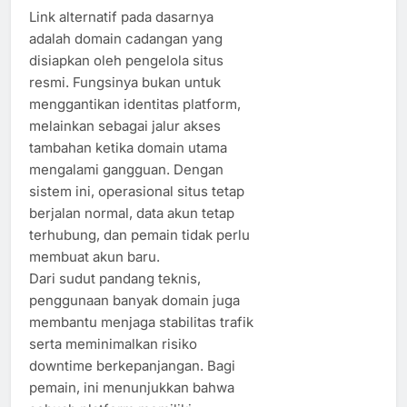
Link alternatif pada dasarnya
adalah domain cadangan yang
disiapkan oleh pengelola situs
resmi. Fungsinya bukan untuk
menggantikan identitas platform,
melainkan sebagai jalur akses
tambahan ketika domain utama
mengalami gangguan. Dengan
sistem ini, operasional situs tetap
berjalan normal, data akun tetap
terhubung, dan pemain tidak perlu
membuat akun baru.
Dari sudut pandang teknis,
penggunaan banyak domain juga
membantu menjaga stabilitas trafik
serta meminimalkan risiko
downtime berkepanjangan. Bagi
pemain, ini menunjukkan bahwa