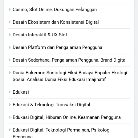
Casino, Slot Online, Dukungan Pelanggan
Desain Ekosistem dan Konsistensi Digital
Desain Interaktif & UX Slot
Desain Platform dan Pengalaman Pengguna
Desain Sederhana, Pengalaman Pengguna, Brand Digital
Dunia Pokémon Sosiologi Fiksi Budaya Populer Ekologi
Sosial Analisis Dunia Fiksi Edukasi Imajinatif
Edukasi
Edukasi & Teknologi Transaksi Digital
Edukasi Digital, Hiburan Online, Keamanan Pengguna
Edukasi Digital, Teknologi Permainan, Psikologi
Pengguna