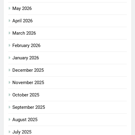
May 2026
April 2026
March 2026
February 2026
January 2026
December 2025
November 2025
October 2025
September 2025
August 2025
July 2025