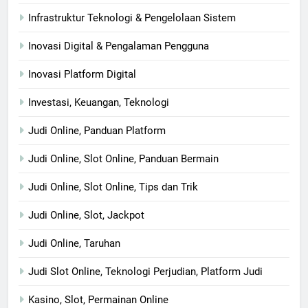
Infrastruktur Teknologi & Pengelolaan Sistem
Inovasi Digital & Pengalaman Pengguna
Inovasi Platform Digital
Investasi, Keuangan, Teknologi
Judi Online, Panduan Platform
Judi Online, Slot Online, Panduan Bermain
Judi Online, Slot Online, Tips dan Trik
Judi Online, Slot, Jackpot
Judi Online, Taruhan
Judi Slot Online, Teknologi Perjudian, Platform Judi
Kasino, Slot, Permainan Online