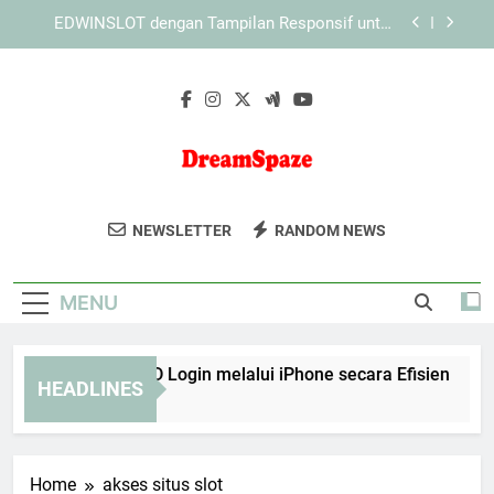
Skip
LEBAH4D dengan Tampilan Responsif untuk
to
Berbagai Perangkat
content
KAYA787 dengan Tampilan Responsif untuk
Berbagai Perangkat
Langkah LEBAH4D Login melalui iPhone secara
Efisien
EDWINSLOT dengan Tampilan Responsif untuk
Berbagai Perangkat dan Kebutuhan Pengguna
DreamSpaze
Dapatkan Inspirasi Desain Interior Dan
LEBAH4D dengan Tampilan Responsif untuk
NEWSLETTER
RANDOM NEWS
Berbagai Perangkat
Dekorasi Kreatif Di Dream Spaze. Untuk
KAYA787 dengan Tampilan Responsif untuk
Rumah Impian Anda.
Berbagai Perangkat
MENU
ngkah LEBAH4D Login melalui iPhone secara Efisien
EDW
HEADLINES
eek Ago
2 W
Home
akses situs slot