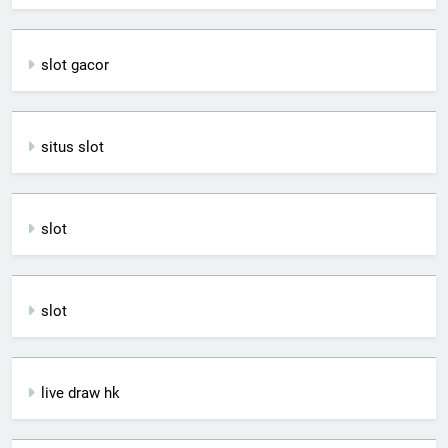
slot gacor
situs slot
slot
slot
live draw hk