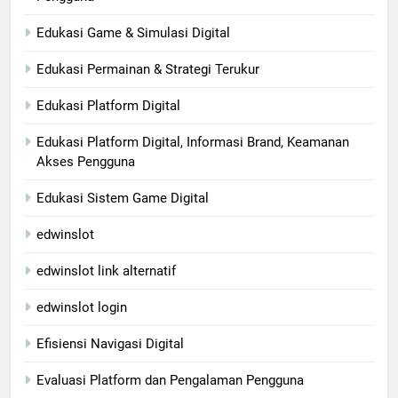
Edukasi Game & Simulasi Digital
Edukasi Permainan & Strategi Terukur
Edukasi Platform Digital
Edukasi Platform Digital, Informasi Brand, Keamanan
Akses Pengguna
Edukasi Sistem Game Digital
edwinslot
edwinslot link alternatif
edwinslot login
Efisiensi Navigasi Digital
Evaluasi Platform dan Pengalaman Pengguna