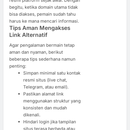
resmi platform sejak awal. Dengan
begitu, ketika domain utama tidak
bisa diakses, pemain sudah tahu
harus ke mana mencari informasi.
Tips Aman Mengakses
Link Alternatif
Agar pengalaman bermain tetap
aman dan nyaman, berikut
beberapa tips sederhana namun
penting:
Simpan minimal satu kontak
resmi situs (live chat,
Telegram, atau email).
Pastikan alamat link
menggunakan struktur yang
konsisten dan mudah
dikenali.
Hindari login jika tampilan
situs terasa berbeda atau