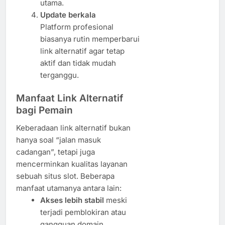
utama.
Update berkala
Platform profesional
biasanya rutin memperbarui
link alternatif agar tetap
aktif dan tidak mudah
terganggu.
Manfaat Link Alternatif
bagi Pemain
Keberadaan link alternatif bukan
hanya soal “jalan masuk
cadangan”, tetapi juga
mencerminkan kualitas layanan
sebuah situs slot. Beberapa
manfaat utamanya antara lain:
Akses lebih stabil
meski
terjadi pemblokiran atau
gangguan domain.