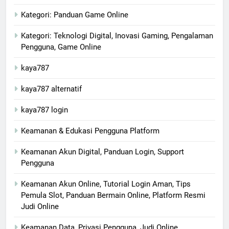
Kategori: Panduan Game Online
Kategori: Teknologi Digital, Inovasi Gaming, Pengalaman
Pengguna, Game Online
kaya787
kaya787 alternatif
kaya787 login
Keamanan & Edukasi Pengguna Platform
Keamanan Akun Digital, Panduan Login, Support
Pengguna
Keamanan Akun Online, Tutorial Login Aman, Tips
Pemula Slot, Panduan Bermain Online, Platform Resmi
Judi Online
Keamanan Data, Privasi Pengguna, Judi Online