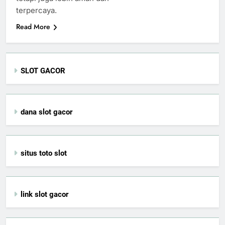
terpercaya.
Read More
SLOT GACOR
dana slot gacor
situs toto slot
link slot gacor