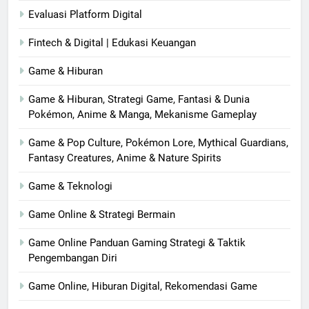
Evaluasi Platform Digital
Fintech & Digital | Edukasi Keuangan
Game & Hiburan
Game & Hiburan, Strategi Game, Fantasi & Dunia
Pokémon, Anime & Manga, Mekanisme Gameplay
Game & Pop Culture, Pokémon Lore, Mythical Guardians,
Fantasy Creatures, Anime & Nature Spirits
Game & Teknologi
Game Online & Strategi Bermain
Game Online Panduan Gaming Strategi & Taktik
Pengembangan Diri
Game Online, Hiburan Digital, Rekomendasi Game