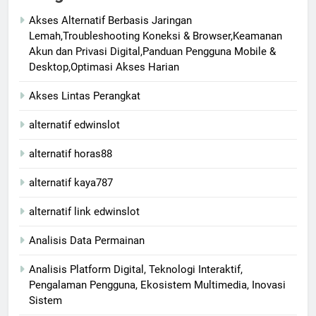
Akses Alternatif Berbasis Jaringan
Lemah,Troubleshooting Koneksi & Browser,Keamanan
Akun dan Privasi Digital,Panduan Pengguna Mobile &
Desktop,Optimasi Akses Harian
Akses Lintas Perangkat
alternatif edwinslot
alternatif horas88
alternatif kaya787
alternatif link edwinslot
Analisis Data Permainan
Analisis Platform Digital, Teknologi Interaktif,
Pengalaman Pengguna, Ekosistem Multimedia, Inovasi
Sistem